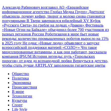
Александр Рабинович возглавил АО «Евразийское
информационное агентство Глобал Медиа Групп»
Диетолог
объяснила, почему кефир, творог и молоко снова становятся
популярными
В Твери завершился юбилейный XV Кубок
«Русского Света» по гребле на лодках «Дракон»
Фестиваль
«Новые Огни на Байкале» объединил более 700 участников из
разных регионов России
Роботизация в мире бьет новые
рекорды: количество промышленных роботов выросло на 15%
в 2025 году
Не одна: «Новые люди» объявляют о запуске
всероссийской поддержки матерей «СОЛО+»
Что такое
мицеллированные витамины, и как они работают, рассказала
компания IPSUM
История легенды: путь «Тирольских
пирогов» от идеи до всенародной любви
Вернуться в детство,
чтобы стать лучше
ARTPLAY заполонили гигантские цветы
Общество
Политика
Экономика
Происшествия
В мире
Технологии
Культура
Спорт
Life Style