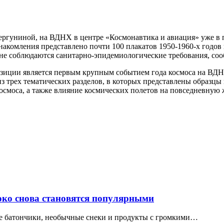
ергуниной, на ВДНХ в центре «Космонавтика и авиация» уже в п
знакомления представлено почти 100 плакатов 1950-1960-х годо
не соблюдаются санитарно-эпидемиологические требования, соо
озиции является первым крупным событием года космоса на ВДН
з трех тематических разделов, в которых представлены образцы
осмоса, а также влияние космических полетов на повседневную 
локо снова становятся популярными
ые батончики, необычные снеки и продукты с громкими…