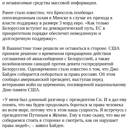
и независимые средства массовой информации.
Ранее стало известно, что Брюссель пообещал
оппозиционным силам в Минске в случае их прихода к
власти поддержку в размере 3 млрд евро. «Как только
Белоруссия вступит на демократический путь, ЕС в
приоритетном порядке обеспечит немедленную и
долгосрочную поддержку».
В Вашингтоне тоже решили не оставаться в стороне. США
приняли решение о временном прекращении действия
соглашения об авиасообщении с Белоруссией, а также
возобновлении санкций против девяти госпредприятий
Белоруссии. Одновременно стало известно о том, что Джо
Байден собирается побороться за права россиян. Об этом
сообщил американский президент, выступая перед
ветеранами войн на церемонии, посвященной национальному
Дню памяти США.
«У меня был длинный разговор с президентом Си. И я дал ему
понять, что мы будем продолжать бороться за права человека
во всем мире, потому что в этом наша сущность. Я встречусь с
президентом Путиным в Женеве. Ему я тоже скажу, что мы не
собираемся стоять в сторонке и смотреть, как он нарушает
права людей», – заявил Байден.