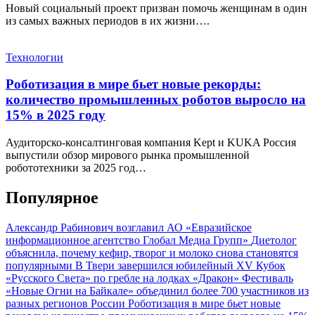
Новый социальный проект призван помочь женщинам в один
из самых важных периодов в их жизни….
Технологии
Роботизация в мире бьет новые рекорды:
количество промышленных роботов выросло на
15% в 2025 году
Аудиторско-консалтинговая компания Kept и KUKA Россия
выпустили обзор мирового рынка промышленной
робототехники за 2025 год…
Популярное
Александр Рабинович возглавил АО «Евразийское
информационное агентство Глобал Медиа Групп»
Диетолог
объяснила, почему кефир, творог и молоко снова становятся
популярными
В Твери завершился юбилейный XV Кубок
«Русского Света» по гребле на лодках «Дракон»
Фестиваль
«Новые Огни на Байкале» объединил более 700 участников из
разных регионов России
Роботизация в мире бьет новые