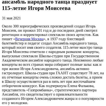
ансамбль народного танца празднует
115-летие Игоря Моисеева
31 мая 2021
Около 300 хореографических произведений создал Игорь
Моисеев, он прожил 101 год и до последних дней смотрел
репетиции и корректировал спектакли своих артистов. Как
пишет «
Вечерняя Москва
», в 1937 году блестящий
балетмейстер и педагог создал Ансамбль народного танца,
который носит имя своего создателя. 115-летие маэстро танца
Игоря Моисеева отметили с народным размахом: концерты,
выпускные спектакли Школы-студии при Государственном
Академическом ансамбле народного танца. Неизменно любые
концерты во всех странах мира собирают полные залы: как и
при жизни Игоря Александровича, ансамбль активно
гастролирует. Школа-студия при ГААНТ существует 78 лет, на
их отчетные концерты очень сложно достать билеты, а прием
в Школу осуществляется раз в пять лет при жесточайшем
отборочном конкурсе. Как подчеркнула Елена Фалькова,
представитель «Газпромбанка», стратегического партнера
Ансамбля, это свидетельствует о привлекательности
созданного Игорем Александровичем жанра и о популярности
его у молодежи.