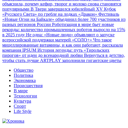
объяснила, почему кефир, творог и молоко снова становятся
популярными
В Твери завершился юбилейный XV Кубок
«Русского Света» по гребле на лодках «Дракон»
Фестиваль
«Новые Огни на Байкале» объединил более 700 участников из
разных регионов России
Роботизация в мире бьет новые
рекорды: количество промышленных роботов выросло на 15%
в 2025 году
Не одна: «Новые люди» объявляют о запуске
всероссийской поддержки матерей «СОЛО+»
Что такое
мицеллированные витамины, и как они работают, рассказала
компания IPSUM
История легенды: путь «Тирольских
пирогов» от идеи до всенародной любви
Вернуться в детство,
чтобы стать лучше
ARTPLAY заполонили гигантские цветы
Общество
Политика
Экономика
Происшествия
В мире
Технологии
Культура
Спорт
Life Style