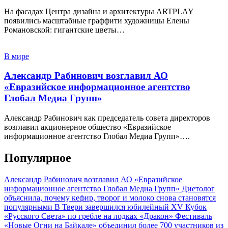
На фасадах Центра дизайна и архитектуры ARTPLAY
появились масштабные граффити художницы Елены
Романовской: гигантские цветы…
В мире
Александр Рабинович возглавил АО
«Евразийское информационное агентство
Глобал Медиа Групп»
Александр Рабинович как председатель совета директоров
возглавил акционерное общество «Евразийское
информационное агентство Глобал Медиа Групп»….
Популярное
Александр Рабинович возглавил АО «Евразийское
информационное агентство Глобал Медиа Групп»
Диетолог
объяснила, почему кефир, творог и молоко снова становятся
популярными
В Твери завершился юбилейный XV Кубок
«Русского Света» по гребле на лодках «Дракон»
Фестиваль
«Новые Огни на Байкале» объединил более 700 участников из