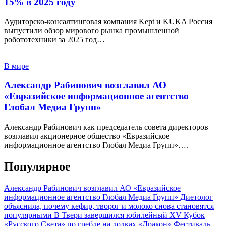
15% в 2025 году
Аудиторско-консалтинговая компания Kept и KUKA Россия
выпустили обзор мирового рынка промышленной
робототехники за 2025 год…
В мире
Александр Рабинович возглавил АО
«Евразийское информационное агентство
Глобал Медиа Групп»
Александр Рабинович как председатель совета директоров
возглавил акционерное общество «Евразийское
информационное агентство Глобал Медиа Групп»….
Популярное
Александр Рабинович возглавил АО «Евразийское
информационное агентство Глобал Медиа Групп»
Диетолог
объяснила, почему кефир, творог и молоко снова становятся
популярными
В Твери завершился юбилейный XV Кубок
«Русского Света» по гребле на лодках «Дракон»
Фестиваль