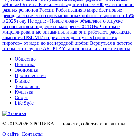
«Новые Огни на Байкале» объединил более 700 участников из
разных регионов России
Роботизация в мире бьет новые
рекорды: количество промышленных роботов выросло на 15%
в 2025 году
Не одна: «Новые люди» объявляют о запуске
всероссийской поддержки матерей «СОЛО+»
Что такое
мицеллированные витамины, и как они работают, рассказала
компания IPSUM
История легенды: путь «Тирольских
пирогов» от идеи до всенародной любви
Вернуться в детство,
чтобы стать лучше
ARTPLAY заполонили гигантские цветы
Общество
Политика
Экономика
Происшествия
В мире
Технологии
Культура
Спорт
Life Style
© 2017-2026
ХРОНИКА — новости, события и аналитика
О сайте
|
Контакты