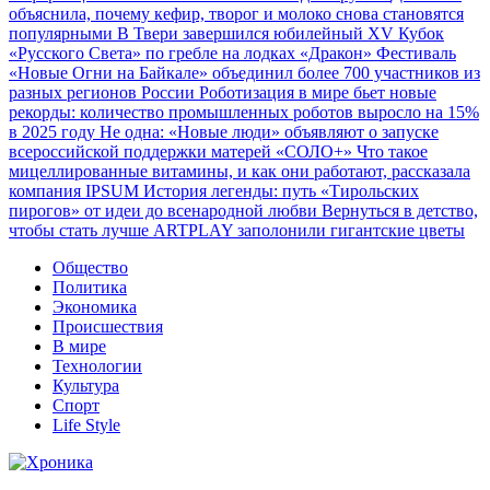
объяснила, почему кефир, творог и молоко снова становятся
популярными
В Твери завершился юбилейный XV Кубок
«Русского Света» по гребле на лодках «Дракон»
Фестиваль
«Новые Огни на Байкале» объединил более 700 участников из
разных регионов России
Роботизация в мире бьет новые
рекорды: количество промышленных роботов выросло на 15%
в 2025 году
Не одна: «Новые люди» объявляют о запуске
всероссийской поддержки матерей «СОЛО+»
Что такое
мицеллированные витамины, и как они работают, рассказала
компания IPSUM
История легенды: путь «Тирольских
пирогов» от идеи до всенародной любви
Вернуться в детство,
чтобы стать лучше
ARTPLAY заполонили гигантские цветы
Общество
Политика
Экономика
Происшествия
В мире
Технологии
Культура
Спорт
Life Style