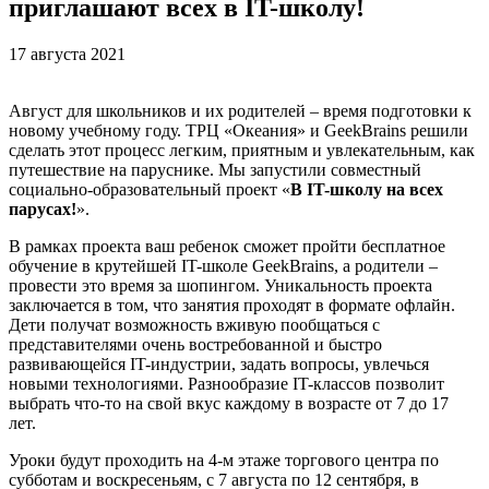
приглашают всех в IT-школу!
17 августа 2021
Август для школьников и их родителей – время подготовки к
новому учебному году. ТРЦ «Океания» и GeekBrains решили
сделать этот процесс легким, приятным и увлекательным, как
путешествие на паруснике. Мы запустили совместный
социально-образовательный проект «
В IT-школу на всех
парусах!
».
В рамках проекта ваш ребенок сможет пройти бесплатное
обучение в крутейшей IT-школе GeekBrains, а родители –
провести это время за шопингом. Уникальность проекта
заключается в том, что занятия проходят в формате офлайн.
Дети получат возможность вживую пообщаться с
представителями очень востребованной и быстро
развивающейся IT-индустрии, задать вопросы, увлечься
новыми технологиями. Разнообразие IT-классов позволит
выбрать что-то на свой вкус каждому в возрасте от 7 до 17
лет.
Уроки будут проходить на 4-м этаже торгового центра по
субботам и воскресеньям, с 7 августа по 12 сентября, в