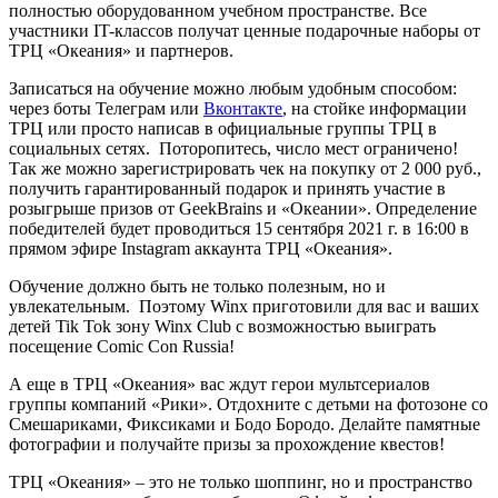
полностью оборудованном учебном пространстве. Все
участники IT-классов получат ценные подарочные наборы от
ТРЦ «Океания» и партнеров.
Записаться на обучение можно любым удобным способом:
через боты Телеграм или
Вконтакте
, на стойке информации
ТРЦ или просто написав в официальные группы ТРЦ в
социальных сетях. Поторопитесь, число мест ограничено!
Так же можно зарегистрировать чек на покупку от 2 000 руб.,
получить гарантированный подарок и принять участие в
розыгрыше призов от GeekBrains и «Океании». Определение
победителей будет проводиться 15 сентября 2021 г. в 16:00 в
прямом эфире Instagram аккаунта ТРЦ «Океания».
Обучение должно быть не только полезным, но и
увлекательным. Поэтому Winx приготовили для вас и ваших
детей Tik Tok зону Winx Club с возможностью выиграть
посещение Comic Con Russia!
А еще в ТРЦ «Океания» вас ждут герои мультсериалов
группы компаний «Рики». Отдохните с детьми на фотозоне со
Смешариками, Фиксиками и Бодо Бородо. Делайте памятные
фотографии и получайте призы за прохождение квестов!
ТРЦ «Океания» – это не только шоппинг, но и пространство