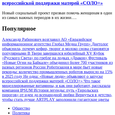
всероссийской поддержки матерей «СОЛО+»
Новый социальный проект призван помочь женщинам в один
из самых важных периодов в их жизни….
Популярное
Александр Рабинович возглавил АО «Евразийское
информационное агентство Глобал Медиа Групп»
Диетолог
объяснила, почему кефир, творог и молоко снова становятся
популярными
В Твери завершился юбилейный XV Кубок
«Русского Света» по гребле на лодках «Дракон»
Фестиваль
«Новые Огни на Байкале» объединил более 700 участников из
разных регионов России
Роботизация в мире бьет новые
рекорды: количество промышленных роботов выросло на 15%
в 2025 году
Не одна: «Новые люди» объявляют о запуске
всероссийской поддержки матерей «СОЛО+»
Что такое
мицеллированные витамины, и как они работают, рассказала
компания IPSUM
История легенды: путь «Тирольских
пирогов» от идеи до всенародной любви
Вернуться в детство,
чтобы стать лучше
ARTPLAY заполонили гигантские цветы
Общество
Политика