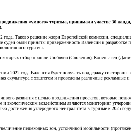
одвижения «умного» туризма, принимали участие 30 кандида
).
2 года. Таково решение жюри Европейской комиссии, специализ
ие судей были приняты приверженность Валенсии к разработке 
нклюзивного туризма.
ди которых отбор прошли Любляна (Словения), Копенгаген (Дани
ении 2022 года Валенсия будет получать поддержку со стороны 
вная скульптура с хэштегом и проведены различные рекламные 
йчивого развития с целью продвижения проектов, которые позво
и экологическим воздействием являются мониторинг углеродног
ью достижения углеродного нейтралитета в туризме к 2025 году
величение пешеходных зон, устойчивой мобильности (протяжённо