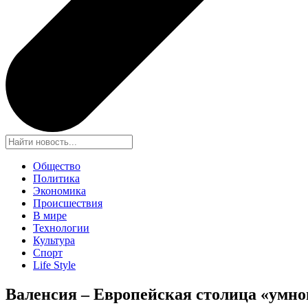
Общество
Политика
Экономика
Происшествия
В мире
Технологии
Культура
Спорт
Life Style
Валенсия – Европейская столица «умног