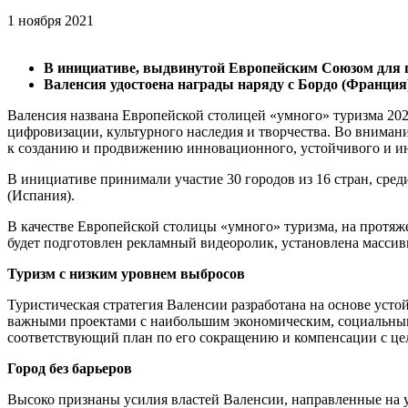
1 ноября 2021
В инициативе, выдвинутой Европейским Союзом для пр
Валенсия удостоена награды наряду с Бордо (Франция
Валенсия названа Европейской столицей «умного» туризма 202
цифровизации, культурного наследия и творчества. Во вниман
к созданию и продвижению инновационного, устойчивого и и
В инициативе принимали участие 30 городов из 16 стран, сре
(Испания).
В качестве Европейской столицы «умного» туризма, на протяж
будет подготовлен рекламный видеоролик, установлена масси
Туризм с низким уровнем выбросов
Туристическая стратегия Валенсии разработана на основе усто
важными проектами с наибольшим экономическим, социальным 
соответствующий план по его сокращению и компенсации с цел
Город без барьеров
Высоко признаны усилия властей Валенсии, направленные на у