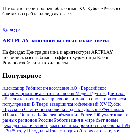
11 июля в Твери прошел юбилейный XV Кубок «Русского
Света» по гребле на лодках класса…
Культура
ARTPLAY заполонили гигантские цветы
На фасадах Центра дизайна и архитектуры ARTPLAY
появились масштабные граффити художницы Елены
Романовской: гигантские цветы…
Популярное
Александр Рабинович возглавил АО «Евразийское
информационное агентство Глобал Медиа Групп»
Диетолог
объяснила, почему кефир, творог и молоко снова становятся
популярными
В Твери завершился юбилейный XV Кубок
«Русского Света» по гребле на лодках «Дракон»
Фестиваль
«Новые Огни на Байкале» объединил более 700 участников из
разных регионов России
Роботизация в мире бьет новые
рекорды: количество промышленных роботов выросло на 15%
в 2025 году
Не одна: «Новые люди» объявляют о запуске