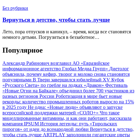
Без рубрики
Вернуться в детство, чтобы стать лучше
Лето, пора отпусков и каникул, – время, когда все становятся
немного детьми. Погрузиться в беззаботное…
Популярное
Александр Рабинович возглавил АО «Евразийское
информационное агентство Глобал Медиа Групп»
Диетолог
объяснила, почему кефир, творог и молоко снова становятся
популярными
В Твери завершился юбилейный XV Кубок
«Русского Света» по гребле на лодках «Дракон»
Фестиваль
«Новые Огни на Байкале» объединил более 700 участников из
разных регионов России
Роботизация в мире бьет новые
рекорды: количество промышленных роботов выросло на 15%
в 2025 году
Не одна: «Новые люди» объявляют о запуске
всероссийской поддержки матерей «СОЛО+»
Что такое
мицеллированные витамины, и как они работают, рассказала
компания IPSUM
История легенды: путь «Тирольских
пирогов» от идеи до всенародной любви
Вернуться в детство,
чтобы стать лучше
ARTPLAY заполонили гигантские цветы