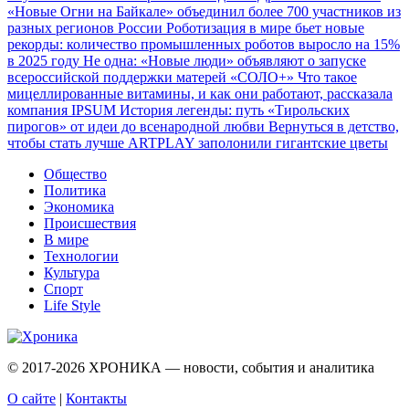
«Новые Огни на Байкале» объединил более 700 участников из
разных регионов России
Роботизация в мире бьет новые
рекорды: количество промышленных роботов выросло на 15%
в 2025 году
Не одна: «Новые люди» объявляют о запуске
всероссийской поддержки матерей «СОЛО+»
Что такое
мицеллированные витамины, и как они работают, рассказала
компания IPSUM
История легенды: путь «Тирольских
пирогов» от идеи до всенародной любви
Вернуться в детство,
чтобы стать лучше
ARTPLAY заполонили гигантские цветы
Общество
Политика
Экономика
Происшествия
В мире
Технологии
Культура
Спорт
Life Style
© 2017-2026
ХРОНИКА — новости, события и аналитика
О сайте
|
Контакты