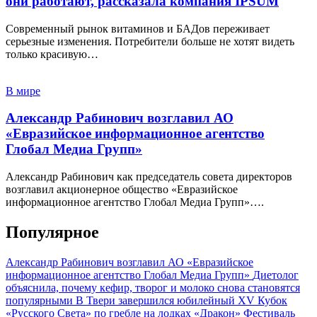
они работают, рассказала компания IPSUM
Современный рынок витаминов и БАДов переживает
серьезные изменения. Потребители больше не хотят видеть
только красивую…
В мире
Александр Рабинович возглавил АО
«Евразийское информационное агентство
Глобал Медиа Групп»
Александр Рабинович как председатель совета директоров
возглавил акционерное общество «Евразийское
информационное агентство Глобал Медиа Групп»….
Популярное
Александр Рабинович возглавил АО «Евразийское
информационное агентство Глобал Медиа Групп»
Диетолог
объяснила, почему кефир, творог и молоко снова становятся
популярными
В Твери завершился юбилейный XV Кубок
«Русского Света» по гребле на лодках «Дракон»
Фестиваль