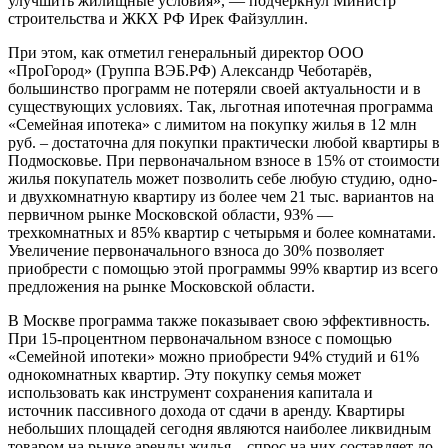
улучшить жилищные условия», — подчеркнул Министр
строительства и ЖКХ РФ Ирек Файзуллин.
При этом, как отметил генеральный директор ООО
«ПроГород» (Группа ВЭБ.РФ) Александр Чеботарёв,
большинство программ не потеряли своей актуальности и в
существующих условиях. Так, льготная ипотечная программа
«Семейная ипотека» с лимитом на покупку жилья в 12 млн
руб. – достаточна для покупки практически любой квартиры в
Подмосковье. При первоначальном взносе в 15% от стоимости
жилья покупатель может позволить себе любую студию, одно-
и двухкомнатную квартиру из более чем 21 тыс. вариантов на
первичном рынке Московской области, 93% —
трехкомнатных и 85% квартир с четырьмя и более комнатами.
Увеличение первоначального взноса до 30% позволяет
приобрести с помощью этой программы 99% квартир из всего
предложения на рынке Московской области.
В Москве программа также показывает свою эффективность.
При 15-процентном первоначальном взносе с помощью
«Семейной ипотеки» можно приобрести 94% студий и 61%
однокомнатных квартир. Эту покупку семья может
использовать как инструмент сохранения капитала и
источник пассивного дохода от сдачи в аренду. Квартиры
небольших площадей сегодня являются наиболее ликвидным
товаром на рынке аренды жилья – спрос на них составляет до