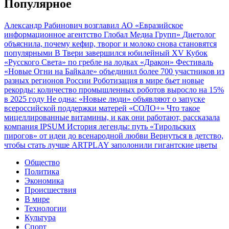
Популярное
Александр Рабинович возглавил АО «Евразийское
информационное агентство Глобал Медиа Групп»
Диетолог
объяснила, почему кефир, творог и молоко снова становятся
популярными
В Твери завершился юбилейный XV Кубок
«Русского Света» по гребле на лодках «Дракон»
Фестиваль
«Новые Огни на Байкале» объединил более 700 участников из
разных регионов России
Роботизация в мире бьет новые
рекорды: количество промышленных роботов выросло на 15%
в 2025 году
Не одна: «Новые люди» объявляют о запуске
всероссийской поддержки матерей «СОЛО+»
Что такое
мицеллированные витамины, и как они работают, рассказала
компания IPSUM
История легенды: путь «Тирольских
пирогов» от идеи до всенародной любви
Вернуться в детство,
чтобы стать лучше
ARTPLAY заполонили гигантские цветы
Общество
Политика
Экономика
Происшествия
В мире
Технологии
Культура
Спорт