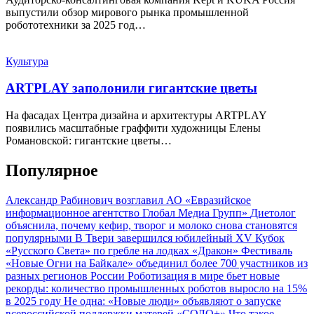
выпустили обзор мирового рынка промышленной
робототехники за 2025 год…
Культура
ARTPLAY заполонили гигантские цветы
На фасадах Центра дизайна и архитектуры ARTPLAY
появились масштабные граффити художницы Елены
Романовской: гигантские цветы…
Популярное
Александр Рабинович возглавил АО «Евразийское
информационное агентство Глобал Медиа Групп»
Диетолог
объяснила, почему кефир, творог и молоко снова становятся
популярными
В Твери завершился юбилейный XV Кубок
«Русского Света» по гребле на лодках «Дракон»
Фестиваль
«Новые Огни на Байкале» объединил более 700 участников из
разных регионов России
Роботизация в мире бьет новые
рекорды: количество промышленных роботов выросло на 15%
в 2025 году
Не одна: «Новые люди» объявляют о запуске
всероссийской поддержки матерей «СОЛО+»
Что такое