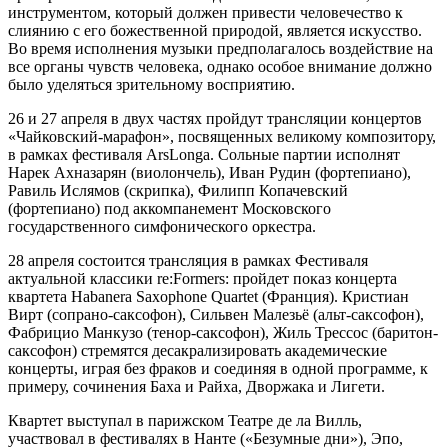
инструментом, который должен привести человечество к
слиянию с его божественной природой, является искусство.
Во время исполнения музыки предполагалось воздействие на
все органы чувств человека, однако особое внимание должно
было уделяться зрительному восприятию.
26 и 27 апреля в двух частях пройдут трансляции концертов
«Чайковский-марафон», посвященных великому композитору,
в рамках фестиваля ArsLonga. Сольные партии исполнят
Нарек Ахназарян (виолончель), Иван Рудин (фортепиано),
Равиль Ислямов (скрипка), Филипп Копачевский
(фортепиано) под аккомпанемент Московского
государственного симфонического оркестра.
28 апреля состоится трансляция в рамках Фестиваля
актуальной классики re:Formers: пройдет показ концерта
квартета Habanera Saxophone Quartet (Франция). Кристиан
Вирт (сопрано-саксофон), Сильвен Малезьё (альт-саксофон),
Фабрицио Манкузо (тенор-саксофон), Жиль Трессос (баритон-
саксофон) стремятся десакрализировать академические
концерты, играя без фраков и соединяя в одной программе, к
примеру, сочинения Баха и Райха, Дворжака и Лигети.
Квартет выступал в парижском Театре де ла Вилль,
участвовал в фестивалях в Нанте («Безумные дни»), Эпо,