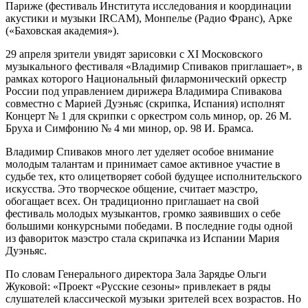
Париже (фестиваль Института исследования и координации
акустики и музыки IRCAM), Монпелье (Радио Франс), Арке
(«Баховская академия»).
29 апреля зрители увидят зарисовки с XI Московского
музыкального фестиваля «Владимир Спиваков приглашает», в
рамках которого Национальный филармонический оркестр
России под управлением дирижера Владимира Спивакова
совместно с Марией Дуэньяс (скрипка, Испания) исполнят
Концерт № 1 для скрипки с оркестром соль минор, op. 26 М.
Бруха и Симфонию № 4 ми минор, op. 98 И. Брамса.
Владимир Спиваков много лет уделяет особое внимание
молодым талантам и принимает самое активное участие в
судьбе тех, кто олицетворяет собой будущее исполнительского
искусства. Это творческое общение, считает маэстро,
обогащает всех. Он традиционно приглашает на свой
фестиваль молодых музыкантов, громко заявивших о себе
большими конкурсными победами. В последние годы одной
из фавориток маэстро стала скрипачка из Испании Мария
Дуэньяс.
По словам Генерального директора Зала Зарядье Ольги
Жуковой: «Проект «Русские сезоны» привлекает в ряды
слушателей классической музыки зрителей всех возрастов. Но