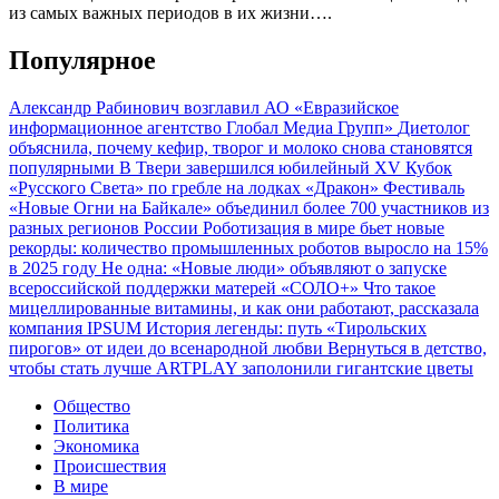
из самых важных периодов в их жизни….
Популярное
Александр Рабинович возглавил АО «Евразийское
информационное агентство Глобал Медиа Групп»
Диетолог
объяснила, почему кефир, творог и молоко снова становятся
популярными
В Твери завершился юбилейный XV Кубок
«Русского Света» по гребле на лодках «Дракон»
Фестиваль
«Новые Огни на Байкале» объединил более 700 участников из
разных регионов России
Роботизация в мире бьет новые
рекорды: количество промышленных роботов выросло на 15%
в 2025 году
Не одна: «Новые люди» объявляют о запуске
всероссийской поддержки матерей «СОЛО+»
Что такое
мицеллированные витамины, и как они работают, рассказала
компания IPSUM
История легенды: путь «Тирольских
пирогов» от идеи до всенародной любви
Вернуться в детство,
чтобы стать лучше
ARTPLAY заполонили гигантские цветы
Общество
Политика
Экономика
Происшествия
В мире