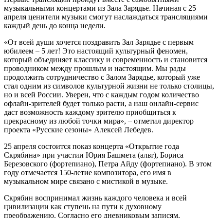
музыкальными концертами из Зала Зарядье. Начиная с 25
апреля ценители музыки смогут наслаждаться трансляциями
каждый день до конца недели.
«От всей души хочется поздравить Зал Зарядье с первым
юбилеем – 5 лет! Это настоящий культурный феномен,
который объединяет классику и современность и становится
проводником между прошлым и настоящим. Мы рады
продолжить сотрудничество с Залом Зарядье, который уже
стал одним из символов культурной жизни не только столицы,
но и всей России. Уверен, что с каждым годом количество
офлайн-зрителей будет только расти, а наш онлайн-сервис
даст возможность каждому зрителю приобщиться к
прекрасному из любой точки мира», – отметил директор
проекта «Русские сезоны» Алексей Лебедев.
25 апреля состоится показ концерта «Открытие года
Скрябина» при участии Юрия Башмета (альт), Бориса
Березовского (фортепиано), Петра Айду (фортепиано). В этом
году отмечается 150-летие композитора, его имя в
музыкальном мире связано с мистикой в музыке.
Скрябин воспринимал жизнь каждого человека и всей
цивилизации как ступень на пути к духовному
преображению. Согласно его дневниковым записям,