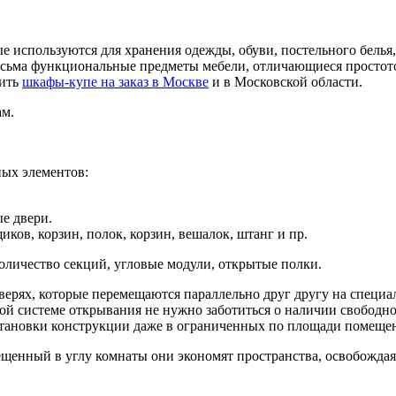
используются для хранения одежды, обуви, постельного белья,
 весьма функциональные предметы мебели, отличающиеся простот
пить
шкафы-купе на заказ в Москве
и в Московской области.
ам.
ых элементов:
ые двери.
ков, корзин, полок, корзин, вешалок, штанг и пр.
личество секций, угловые модули, открытые полки.
верях, которые перемещаются параллельно друг другу на специ
кой системе открывания не нужно заботиться о наличии свободно
становки конструкции даже в ограниченных по площади помеще
енный в углу комнаты они экономят пространства, освобождая 