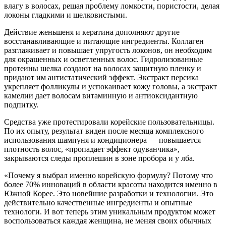
влагу в волосах, решая проблему ломкости, пористости, делая
локоны гладкими и шелковистыми.
Действие женьшеня и кератина дополняют другие
восстанавливающие и питающие ингредиенты. Коллаген
разглаживает и повышает упругость локонов, он необходим
для окрашенных и осветленных волос. Гидролизованные
протеины шелка создают на волосах защитную пленку и
придают им антистатический эффект. Экстракт персика
укрепляет фолликулы и успокаивает кожу головы, а экстракт
камелии дает волосам витаминную и антиоксидантную
подпитку.
Средства уже протестировали корейские пользовательницы.
По их опыту, результат виден после месяца комплексного
использования шампуня и кондиционера — повышается
плотность волос, «пропадает эффект одуванчика»,
закрываются следы проплешин в зоне пробора и у лба.
«Почему я выбрал именно корейскую формулу? Потому что
более 70% инноваций в области красоты находится именно в
Южной Корее. Это новейшие разработки и технологии. Это
действительно качественные ингредиенты и опытные
технологи. И вот теперь этим уникальным продуктом может
воспользоваться каждая женщина, не меняя своих обычных