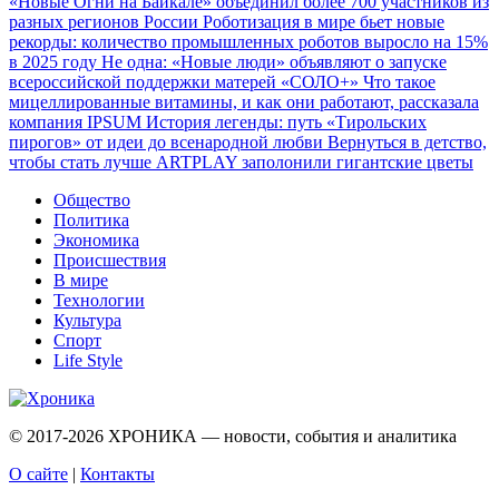
«Новые Огни на Байкале» объединил более 700 участников из
разных регионов России
Роботизация в мире бьет новые
рекорды: количество промышленных роботов выросло на 15%
в 2025 году
Не одна: «Новые люди» объявляют о запуске
всероссийской поддержки матерей «СОЛО+»
Что такое
мицеллированные витамины, и как они работают, рассказала
компания IPSUM
История легенды: путь «Тирольских
пирогов» от идеи до всенародной любви
Вернуться в детство,
чтобы стать лучше
ARTPLAY заполонили гигантские цветы
Общество
Политика
Экономика
Происшествия
В мире
Технологии
Культура
Спорт
Life Style
© 2017-2026
ХРОНИКА — новости, события и аналитика
О сайте
|
Контакты