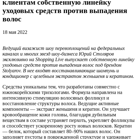
клиентам собственную линейку
уходовых средств против выпадения
волос
18 мая 2022
Ведущий визажист
шоу перевоплощений на федеральных
каналах и многих звезд шоу-бизнеса Юрий Столяров
эксклюзивно на Shopping Live выпускает собственную линейку
уходовых средств против выпадения волос под брендом
Stolyarov. В нее входят восстанавливающие шампунь и
кондиционер с целебным экстрактом женьшеня и кератином.
Средства уникальны тем, что разработаны совместно с
южнокорейскими трихологами. Формула направлена на
интенсивную стимуляцию волосяных фолликул и
восстановление структуры волоса. Ведущие активные
компоненты — экстракт женьшеня и кератин. Он улучшает
кровообращение кожи головы, благодаря дубильным
веществам в составе устраняет перхоть, укрепляет фолликулы
и способствует ускоренному росту новых волосков. Кератин
— белок, который составляет 80–90% наших волос. Он
заполняет пустоты в поврежденной структуре и удерживает