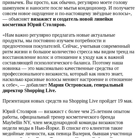
привычек. Вы просто, как обычно, регулярно моете голову
шампунем и наносите после мытья кондиционер. И получаете
совсем новое ощущение и по-настоящему звёздные волосы»,
— объясняет
визажист и создатель новой линейки
косметики Юрий Столяров.
«Нам важно регулярно предлагать новые актуальные
продукты, мы постоянно изучаем потребности и
предпочтения покупателей. Сейчас, учитывая современный
ритм жизни и большое количество стресса мы видим тренд на
восстановление волос и отношение к уходу как к важной
составляющей психологического баланса. Поэтому наша
новинка — это максимально качественные средства от
профессионального визажиста, который как никто знает,
насколько красивые волосы меняют настроение и отношение
к себе», — добавляет
Мария Островская, генеральный
директор Shopping Live.
Презентация новых средств на Shopping Live пройдет 19 мая.
Юрий Столяров — визажист с более чем 25-летним опытом
работы, официальный тренер косметического бренда
Maybellin NY, член международной команды визажистов
недели моды в Нью-Йорке. В списке его клиентов такие
медийные личности, как певица Валерия, бывшая участница