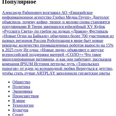
Популярное
Александр Рабинович возглавил АО «Евразийское
информационное агентство Глобал Медиа Групп»
Диетолог
объяснила, почему кефир, творог и молоко снова становятся
популярными
В Твери завершился юбилейный XV Кубок
«Русского Света» по гребле на лодках «Дракон»
Фестиваль
«Новые Огни на Байкале» объединил более 700 участников из
разных регионов России
Роботизация в мире бьет новые
рекорды: количество промышленных роботов выросло на 15%
в 2025 году
Не одна: «Новые люди» объявляют о запуске
всероссийской поддержки матерей «СОЛО+»
Что такое
мицеллированные витамины, и как они работают, рассказала
компания IPSUM
История легенды: путь «Тирольских
пирогов» от идеи до всенародной любви
Вернуться в детство,
чтобы стать лучше
ARTPLAY заполонили гигантские цветы
Общество
Политика
Экономика
Происшествия
В мире
Технологии
Культура
Спорт