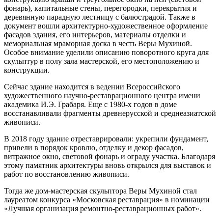
фонарь), капитальные стены, перегородки, перекрытия и
деревянную парадную лестницу с балюстрадой. Также в
документ вошли архитектурно-художественное оформление
фасадов здания, его интерьеров, материалы отделки и
мемориальная мраморная доска в честь Веры Мухиной.
Особое внимание уделили описанию поворотного круга для
скульптур в полу зала мастерской, его местоположению и
конструкции.
Сейчас здание находится в ведении Всероссийского
художественного научно-реставрационного центра имени
академика И.Э. Грабаря. Еще с 1980-х годов в доме
восстанавливали фрагменты древнерусской и среднеазиатской
живописи.
В 2018 году здание отреставрировали: укрепили фундамент,
привели в порядок кровлю, отделку и декор фасадов,
витражное окно, световой фонарь и ограду участка. Благодаря
этому памятник архитектуры вновь открылся для выставок и
работ по восстановлению живописи.
Тогда же дом-мастерская скульптора Веры Мухиной стал
лауреатом конкурса «Московская реставрация» в номинации
«Лучшая организация ремонтно-реставрационных работ».