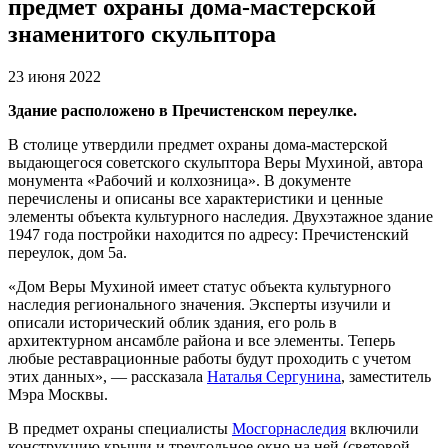
предмет охраны дома-мастерской
знаменитого скульптора
23 июня 2022
Здание расположено в Пречистенском переулке.
В столице утвердили предмет охраны дома-мастерской
выдающегося советского скульптора Веры Мухиной, автора
монумента «Рабочий и колхозница». В документе
перечислены и описаны все характеристики и ценные
элементы объекта культурного наследия. Двухэтажное здание
1947 года постройки находится по адресу: Пречистенский
переулок, дом 5а.
«Дом Веры Мухиной имеет статус объекта культурного
наследия регионального значения. Эксперты изучили и
описали исторический облик здания, его роль в
архитектурном ансамбле района и все элементы. Теперь
любые реставрационные работы будут проходить с учетом
этих данных», — рассказала
Наталья Сергунина
, заместитель
Мэра Москвы.
В предмет охраны специалисты
Мосгорнаследия
включили
конструкцию крыши и треугольное окно на ней (световой