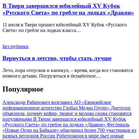
В Твери завершился юбилейный XV Кубок
«Русского Света» по гребле на лодках «Дракон»
11 июля в Твери прошел юбилейный XV Кубок «Русского
Света» по гребле на лодках класса…
Без рубрики
Вернуться в детство, чтобы стать лучше
Лето, пора отпусков и каникул, – время, когда все становятся
немного детьми. Погрузиться в беззаботное…
Популярное
Александр Рабинович возглавил АО «Евразийское
информационное агентство Глобал Медиа Групп»
Диетолог
объяснила, почему кефир, творог и молоко снова становятся
популярными
В Твери завершился юбилейный XV Кубок
«Русского Света» по гребле на лодках «Дракон»
Фестиваль
«Новые Огни на Байкале» объединил более 700 участников из
разных регионов России
Роботизация в мире бьет новые