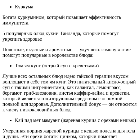
Куркума
Богата куркумином, который повышает эффективность
иммунитета.
5 популярных блюд кухни Таиланда, которые помогут
укрепить здоровье
Полезные, вкусные и ароматные — улучшить самочувствие
помогут популярные в королевстве блюда:
Том ям кунг (острый суп с креветками)
Лучше всех остальных блюд идею тайской терапии вкусом
воплощает в себе том ям кунг. Это питательный кисло-острый
суп с такими ингредиентами, как галангал, лемонграсс,
бергамот, гриб-звездовик, листья каффир-лайма и креветки,
который является тонизирующим средством с огромной
пользой для здоровья. Дополнительный бонус — он относится
к числу низкокалорийных блюд.
Кай пад мет мамуанг (жареная курица с орехами кешью)
Умеренная порция жареной курицы с кешью полезна для тела
и души. Эти орехи богаты цинком, который помогает