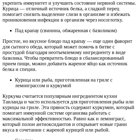
укрепить иммунитет и улучшить состояние нервной системы.
Курица — отличный источник белка, а сладкий перец
помогает снизить выделение слизи в организме и избежать
проникновения инфекции в организм через носоглотку.
Пад крапау (свинина, обжаренная с базиликом)
Простое, но вкусное блюдо пад крапау — еще один фаворит
для сытного обеда, который может помочь в битве с
простудой благодаря неотъемлемому ингредиенту в виде
базилика. Чтобы превратить блюдо в сбалансированный
прием пищи, можно добавить жареное яйцо как источник
белка и специи.
Курица или рыба, приготовленная на гриле с
лемонграссом и куркумой
Куркума считается популярным ингредиентом кухни
Таиланда и часто используется для приготовления рыбы или
курицы на гриле. Эта пряность содержит куркумин, который
помогает иммунной системе организма работать с
максимальной эффективностью. Равно как и лемонграсс,
который полон антиоксидантов и открывает новые грани
вкуса в сочетании с жареной курицей или рыбой.