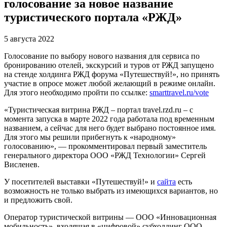
голосование за новое название
туристического портала «РЖД»
5 августа 2022
Голосование по выбору нового названия для сервиса по
бронированию отелей, экскурсий и туров от РЖД запущено
на стенде холдинга РЖД форума «Путешествуй!», но принять
участие в опросе может любой желающий в режиме онлайн.
Для этого необходимо пройти по ссылке:
smarttravel.ru/vote
«Туристическая витрина РЖД – портал travel.rzd.ru – с
момента запуска в марте 2022 года работала под временным
названием, а сейчас для него будет выбрано постоянное имя.
Для этого мы решили прибегнуть к «народному»
голосованию», — прокомментировал первый заместитель
генерального директора ОOО «РЖД Технологии» Сергей
Висленев.
У посетителей выставки «Путешествуй!» и
сайта
есть
возможность не только выбрать из имеющихся вариантов, но
и предложить свой.
Оператор туристической витрины — ООО «Инновационная
мобильность», входящая в «цифровой» субхолдинг ООО