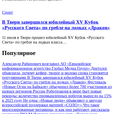
Спорт
В Твери завершился юбилейный XV Кубок
«Русского Света» по гребле на лодках «Дракон»
11 июля в Твери прошел юбилейный XV Кубок «Русского
Света» по гребле на лодках класса…
Популярное
Александр Рабинович возглавил АО «Евразийское
информационное агентство Глобал Медиа Групп»
Диетолог
объяснила, почему кефир, творог и молоко снова становятся
популярными
В Твери завершился юбилейный XV Кубок
«Русского Света» по гребле на лодках «Дракон»
Фестиваль
«Новые Огни на Байкале» объединил более 700 участников из
разных регионов России
Роботизация в мире бьет новые
рекорды: количество промышленных роботов выросло на 15%
в 2025 году
Не одна: «Новые люди» объявляют о запуске
всероссийской поддержки матерей «СОЛО+»
Что такое
мицеллированные витамины, и как они работают, рассказала