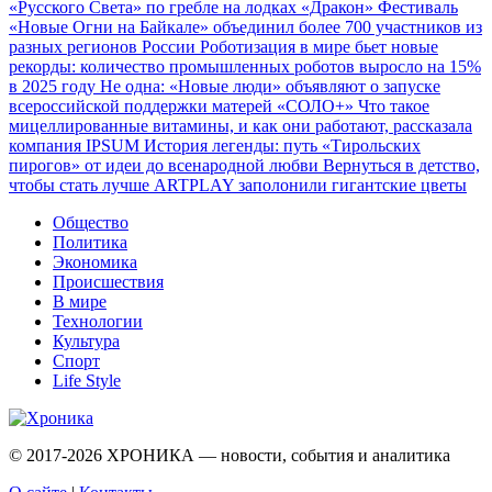
«Русского Света» по гребле на лодках «Дракон»
Фестиваль
«Новые Огни на Байкале» объединил более 700 участников из
разных регионов России
Роботизация в мире бьет новые
рекорды: количество промышленных роботов выросло на 15%
в 2025 году
Не одна: «Новые люди» объявляют о запуске
всероссийской поддержки матерей «СОЛО+»
Что такое
мицеллированные витамины, и как они работают, рассказала
компания IPSUM
История легенды: путь «Тирольских
пирогов» от идеи до всенародной любви
Вернуться в детство,
чтобы стать лучше
ARTPLAY заполонили гигантские цветы
Общество
Политика
Экономика
Происшествия
В мире
Технологии
Культура
Спорт
Life Style
© 2017-2026
ХРОНИКА — новости, события и аналитика