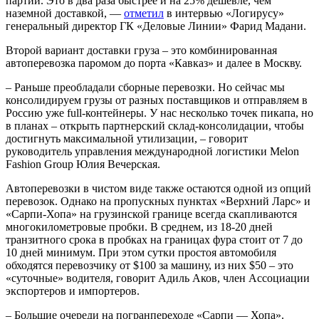
партии. Это в два раза быстрее и на 25% дешевле, чем
наземной доставкой, —
отметил
в интервью «Логирусу»
генеральный директор ГК «Деловые Линии» Фарид Мадани.
Второй вариант доставки груза – это комбинированная
автоперевозка паромом до порта «Кавказ» и далее в Москву.
– Раньше преобладали сборные перевозки. Но сейчас мы
консолидируем грузы от разных поставщиков и отправляем в
Россию уже full-контейнеры. У нас несколько точек пикапа, но
в планах – открыть партнерский склад-консолидации, чтобы
достигнуть максимальной утилизации, – говорит
руководитель управления международной логистики Melon
Fashion Group Юлия Вечерская.
Автоперевозки в чистом виде также остаются одной из опций
перевозок. Однако на пропускных пунктах «Верхний Ларс» и
«Сарпи-Хопа» на грузинской границе всегда скапливаются
многокилометровые пробки. В среднем, из 18-20 дней
транзитного срока в пробках на границах фура стоит от 7 до
10 дней минимум. При этом сутки простоя автомобиля
обходятся перевозчику от $100 за машину, из них $50 – это
«суточные» водителя, говорит Адиль Аков, член Ассоциации
экспортеров и импортеров.
– Большие очереди на погранпереходе «Сарпи — Хопа».