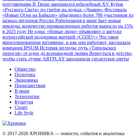
популярными
В Твери завершился юбилейный XV Кубок
«Русского Света» по гребле на лодках «Дракон»
Фестиваль
«Новые Огни на Байкале» объединил более 700 участников из
разных регионов России
Роботизация в мире бьет новые
рекорды: количество промышленных роботов выросло на 15%
в 2025 году
Не одна: «Новые люди» объявляют о запуске
всероссийской поддержки матерей «СОЛО+»
Что такое
мицеллированные витамины, и как они работают, рассказала
компания IPSUM
История легенды: путь «Тирольских
пирогов» от идеи до всенародной любви
Вернуться в детство,
чтобы стать лучше
ARTPLAY заполонили гигантские цветы
Общество
Политика
Экономика
Происшествия
В мире
Технологии
Культура
Спорт
Life Style
© 2017-2026
ХРОНИКА — новости, события и аналитика