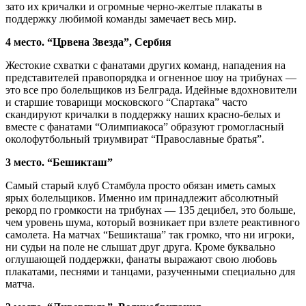
зато их кричалки и огромные черно-желтые плакаты в
поддержку любимой команды замечает весь мир.
4 место. “Црвена Звезда”, Сербия
Жестокие схватки с фанатами других команд, нападения на
представителей правопорядка и огненное шоу на трибунах —
это все про болельщиков из Белграда. Идейные вдохновители
и старшие товарищи московского “Спартака” часто
скандируют кричалки в поддержку наших красно-белых и
вместе с фанатами “Олимпиакоса” образуют громогласный
околофутбольный триумвират “Православные братья”.
3 место. “Бешикташ”
Самый старый клуб Стамбула просто обязан иметь самых
ярых болельщиков. Именно им принадлежит абсолютный
рекорд по громкости на трибунах — 135 децибел, это больше,
чем уровень шума, который возникает при взлете реактивного
самолета. На матчах “Бешикташа” так громко, что ни игроки,
ни судьи на поле не слышат друг друга. Кроме буквально
оглушающей поддержки, фанаты выражают свою любовь
плакатами, песнями и танцами, разученными специально для
матча.