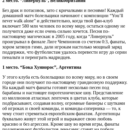
2 место. “Ливерпуль”, Великобритания
Без драк и потасовок, зато с кричалками и песнями! Каждый
домашний матч болельщики начинают с композиции “You’ll
never walk alone” и действительно, когда твой фан-клуб
включает 580 млн человек по всему миру, остаться одному не
получится даже если очень сильно хочется. Песня по-
настоящему магическая: в 2005 году, когда “Ливерпуль”
проигрывал в финале Лиге Чемпионов со счетом 0:3, фанаты,
хором затянув гимн, дали игрокам настолько мощный заряд
поддержки, что футболистам удалось перевести игру до серии
пенальти и переиграть мадридцев.
1 место. “Бока Хуниорос”, Аргентина
У этого клуба есть болельщики по всему миру, но в своем
городе они получают по-настоящему грандиозную поддержку.
На каждый матч фанаты готовят несколько песен под
барабаны и настоящее пиротехническое шоу. Представление
из миллионов атласных ленточек в цветах клуба, которые
подбрасывают, создавая волну, огромные баннеры с шутками
об игроках и своей команды, и команды-соперника — то, к
чему стоит стремиться европейским фанатам. Аргентинцы
буквально живут этой игрой и выражают свою любовь
красиво и без агрессии. Кроме шоу во время игры, фанаты
поддерживают футболистов деньгами: ставят на победу