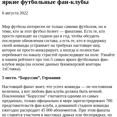
яркие футбольные фан-клубы
6 августа 2022
Мир футбола интересен не только самими футболом, но и
теми, кто за этот футбол болеет — фанатами. Есть те, кто
просто приходят на стадион раз в год, чтобы обсудить
последние обновления состава, а есть те, кто в поддержку
своей команды устраивает на трибунах настоящее шоу,
которое не просто конкурирует, а иногда и полностью
перебивает по накалу страстей происходящее на поле. Узнайте
в нашем рейтинге про топ-5 самых ярких футбольных фан-
клубов мира (на основе данных букмекерской конторы
1xСтавка).
5 место. “Боруссия”, Германия
Настоящий фанат знает, что успех команды — не постоянная
величина, а вот любовь фан-клуба должна быть вечной.
Поклонники “Боруссии” считаются одними из самых
преданных, только официально в мире зарегистрировано 700
представительств фан-клуба, а домашний стадион команды
ежегодно распродает 45 000 абонементов. При этом фанаты
не славятся участием в массовых драках или беспорядках, но