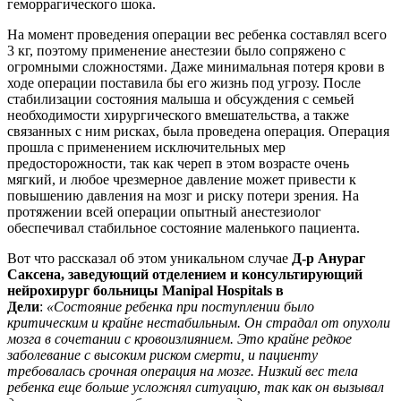
геморрагического шока.
На момент проведения операции вес ребенка составлял всего
3 кг, поэтому применение анестезии было сопряжено с
огромными сложностями. Даже минимальная потеря крови в
ходе операции поставила бы его жизнь под угрозу. После
стабилизации состояния малыша и обсуждения с семьей
необходимости хирургического вмешательства, а также
связанных с ним рисках, была проведена операция. Операция
прошла с применением исключительных мер
предосторожности, так как череп в этом возрасте очень
мягкий, и любое чрезмерное давление может привести к
повышению давления на мозг и риску потери зрения. На
протяжении всей операции опытный анестезиолог
обеспечивал стабильное состояние маленького пациента.
Вот что рассказал об этом уникальном случае
Д-р Анураг
Саксена, заведующий отделением и консультирующий
нейрохирург больницы Manipal Hospitals в
Дели
:
«Состояние ребенка при поступлении было
критическим и крайне нестабильным. Он страдал от опухоли
мозга в сочетании с кровоизлиянием. Это крайне редкое
заболевание с высоким риском смерти, и пациенту
требовалась срочная операция на мозге. Низкий вес тела
ребенка еще больше усложнял ситуацию, так как он вызывал