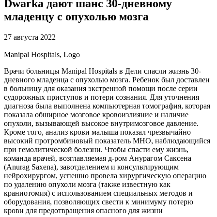
Dwarka дают шанс 30-дневному
младенцу с опухолью мозга
27 августа 2022
Manipal Hospitals, Logo
Врачи больницы Manipal Hospitals в Дели спасли жизнь 30-
дневного младенца с опухолью мозга. Ребенок был доставлен
в больницу для оказания экстренной помощи после серии
судорожных приступов и потери сознания. Для уточнения
диагноза была выполнена компьютерная томография, которая
показала обширное мозговое кровоизлияние и наличие
опухоли, вызывающей высокое внутримозговое давление.
Кроме того, анализ крови малыша показал чрезвычайно
высокий протромбиновый показатель МНО, наблюдающийся
при гемолитической болезни. Чтобы спасти ему жизнь,
команда врачей, возглавляемая д-ром Анурагом Саксена
(Anurag Saxena), завотделением и консультирующим
нейрохирургом, успешно провела хирургическую операцию
по удалению опухоли мозга (также известную как
краниотомия) с использованием специальных методов и
оборудования, позволяющих свести к минимуму потерю
крови для предотвращения опасного для жизни