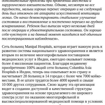
дополнительные проблемы при проведении анестезии и
хирургического вмешательства. Однако, несмотря на все
трудности, малыш хорошо перенес операцию и на следующий
день был отключен от аппарата искусственной вентиляции
легких. Он начал демонстрировать стабильное улучшение
состояния и восстановление и постепенно перешел на грудное
вскармливание. Ребенок был выписан через несколько дней
после операции в удовлетворительном состоянии. Он хорошо
себя чувствует и на данный момент находится под обычным
послеоперационным наблюдением»
.
Сеть больниц Manipal Hospitals, которая играет важную роль в
развитии системы национального здравоохранения и является
вторым по величине многопрофильным поставщиком
медицинских услуг в Индии, ежегодно оказывает помощь
более 4 миллионам пациентов. Благодаря недавнему
приобретению 100% акций сети больниц Columbia Asia
Hospitals в Индии, теперь она охватывает всю страну и
насчитывает 28 больниц в 14 городах с более чем 7000 койко-
местами. В ее штате трудятся более 4000 врачей и свыше
10 000 других сотрудников. Свою задачу эта организация
видит в создании доступной и качественной структуры
здравоохранения на основе предлагаемого ею широкого
спектра услуг по оказанию многопрофильной и
высокоспециализированной медицинской помощи в условиях