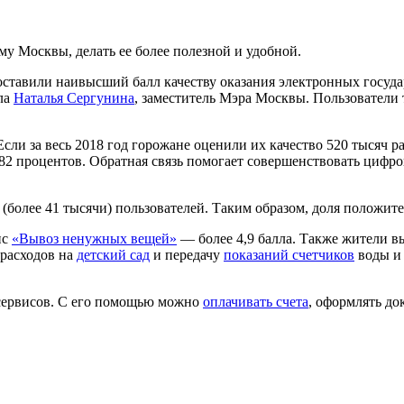
у Москвы, делать ее более полезной и удобной.
 поставили наивысший балл качеству оказания электронных госу
ала
Наталья Сергунина
, заместитель Мэра Москвы. Пользователи 
сли за весь 2018 год горожане оценили их качество 520 тысяч раз
 82 процентов. Обратная связь помогает совершенствовать цифро
 (более 41 тысячи) пользователей. Таким образом, доля положи
ис
«Вывоз ненужных вещей»
— более 4,9 балла. Также жители 
 расходов на
детский сад
и передачу
показаний счетчиков
воды и 
и сервисов. С его помощью можно
оплачивать счета
, оформлять до