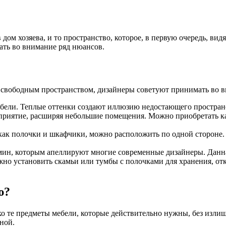
дом хозяева, и то пространство, которое, в первую очередь, видя
ать во внимание ряд нюансов.
 свободным пространством, дизайнеры советуют принимать во 
 мебели. Теплые оттенки создают иллюзию недостающего простра
приятие, расширяя небольшие помещения. Можно приобретать ка
 как полочки и шкафчики, можно расположить по одной стороне.
мин, которым апеллируют многие современные дизайнеры. Данна
о установить скамьи или тумбы с полочками для хранения, отк
ю?
ко те предметы мебели, которые действительно нужны, без излиш
еробной.