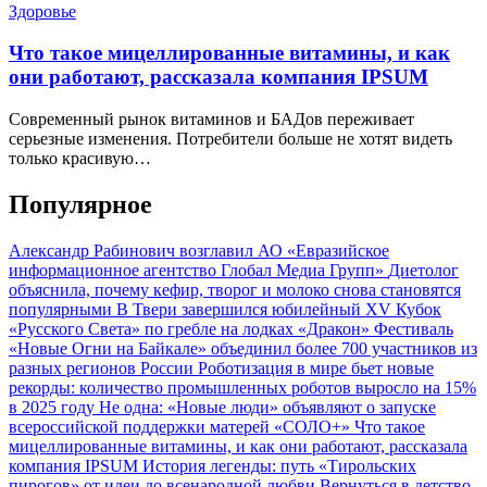
Здоровье
Что такое мицеллированные витамины, и как
они работают, рассказала компания IPSUM
Современный рынок витаминов и БАДов переживает
серьезные изменения. Потребители больше не хотят видеть
только красивую…
Популярное
Александр Рабинович возглавил АО «Евразийское
информационное агентство Глобал Медиа Групп»
Диетолог
объяснила, почему кефир, творог и молоко снова становятся
популярными
В Твери завершился юбилейный XV Кубок
«Русского Света» по гребле на лодках «Дракон»
Фестиваль
«Новые Огни на Байкале» объединил более 700 участников из
разных регионов России
Роботизация в мире бьет новые
рекорды: количество промышленных роботов выросло на 15%
в 2025 году
Не одна: «Новые люди» объявляют о запуске
всероссийской поддержки матерей «СОЛО+»
Что такое
мицеллированные витамины, и как они работают, рассказала
компания IPSUM
История легенды: путь «Тирольских
пирогов» от идеи до всенародной любви
Вернуться в детство,