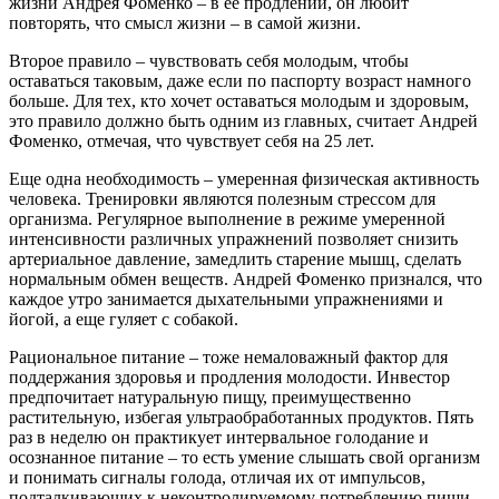
жизни Андрея Фоменко – в ее продлении, он любит
повторять, что смысл жизни – в самой жизни.
Второе правило – чувствовать себя молодым, чтобы
оставаться таковым, даже если по паспорту возраст намного
больше. Для тех, кто хочет оставаться молодым и здоровым,
это правило должно быть одним из главных, считает Андрей
Фоменко, отмечая, что чувствует себя на 25 лет.
Еще одна необходимость – умеренная физическая активность
человека. Тренировки являются полезным стрессом для
организма. Регулярное выполнение в режиме умеренной
интенсивности различных упражнений позволяет снизить
артериальное давление, замедлить старение мышц, сделать
нормальным обмен веществ. Андрей Фоменко признался, что
каждое утро занимается дыхательными упражнениями и
йогой, а еще гуляет с собакой.
Рациональное питание – тоже немаловажный фактор для
поддержания здоровья и продления молодости. Инвестор
предпочитает натуральную пищу, преимущественно
растительную, избегая ультраобработанных продуктов. Пять
раз в неделю он практикует интервальное голодание и
осознанное питание – то есть умение слышать свой организм
и понимать сигналы голода, отличая их от импульсов,
подталкивающих к неконтролируемому потреблению пищи.