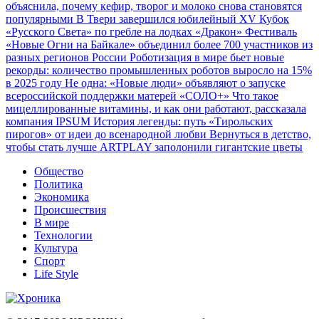
объяснила, почему кефир, творог и молоко снова становятся
популярными
В Твери завершился юбилейный XV Кубок
«Русского Света» по гребле на лодках «Дракон»
Фестиваль
«Новые Огни на Байкале» объединил более 700 участников из
разных регионов России
Роботизация в мире бьет новые
рекорды: количество промышленных роботов выросло на 15%
в 2025 году
Не одна: «Новые люди» объявляют о запуске
всероссийской поддержки матерей «СОЛО+»
Что такое
мицеллированные витамины, и как они работают, рассказала
компания IPSUM
История легенды: путь «Тирольских
пирогов» от идеи до всенародной любви
Вернуться в детство,
чтобы стать лучше
ARTPLAY заполонили гигантские цветы
Общество
Политика
Экономика
Происшествия
В мире
Технологии
Культура
Спорт
Life Style