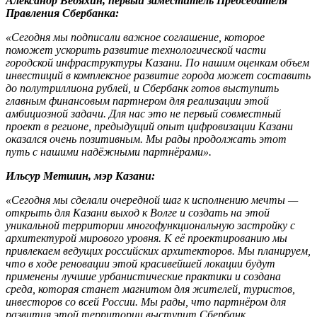
Александр Ведяхин, первый заместитель Председателя
Правления Сбербанка:
«Сегодня мы подписали важное соглашение, которое
поможет ускорить развитие технологической части
городской инфраструктуры Казани. По нашим оценкам объем
инвестиций в комплексное развитие города может составить
до полутриллиона рублей, и Сбербанк готов выступить
главным финансовым партнером для реализации этой
амбициозной задачи. Для нас это не первый совместный
проект в регионе, предыдущий опыт цифровизации Казани
оказался очень позитивным. Мы рады продолжать этот
путь с нашими надёжными партнёрами».
Ильсур Метшин, мэр Казани:
«Сегодня мы сделали очередной шаг к исполнению мечты —
открыть для Казани выход к Волге и создать на этой
уникальной территории многофункциональную застройку с
архитектурой мирового уровня. К её проектированию мы
привлекаем ведущих российских архитекторов. Мы планируем,
что в ходе реновации этой красивейшей локации будут
применены лучшие урбанистические практики и создана
среда, которая станет магнитом для жителей, туристов,
инвесторов со всей России. Мы рады, что партнёром для
развития этой территории выступит Сбербанк.