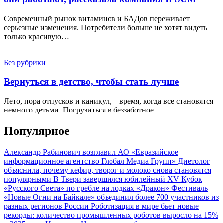
Современный рынок витаминов и БАДов переживает
серьезные изменения. Потребители больше не хотят видеть
только красивую…
Без рубрики
Вернуться в детство, чтобы стать лучше
Лето, пора отпусков и каникул, – время, когда все становятся
немного детьми. Погрузиться в беззаботное…
Популярное
Александр Рабинович возглавил АО «Евразийское
информационное агентство Глобал Медиа Групп»
Диетолог
объяснила, почему кефир, творог и молоко снова становятся
популярными
В Твери завершился юбилейный XV Кубок
«Русского Света» по гребле на лодках «Дракон»
Фестиваль
«Новые Огни на Байкале» объединил более 700 участников из
разных регионов России
Роботизация в мире бьет новые
рекорды: количество промышленных роботов выросло на 15%