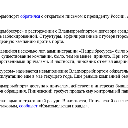
оррыбпорт)
обратился
с открытым письмом к президенту России. 
црыбресурс» о расторжении с Владморрыбпортом договора арен
ерь заблокированной. Структуры, аффилированные с губернатор
удебную кампанию против порта.
жавшейся несколько лет, администрации «Нацрыбресурса» было 
 существование компании, было, тем не менее, принято. При э
арственными причалами. В частности, чиновник отмечал аварий
рсом» называется невыполнение Владморрыбпортом обязательст
сплуатацию еще в мае текущего года. Ещё раньше компанией бы
моррыбпорт» доступа к причалам, действует в интересах бывше
в обращения, Пинчевский требует продать ему контрольный пак
лки административный ресурс. В частности, Пинчевский ссылае
стаковым,
сообщает
«Комсомольская правда».