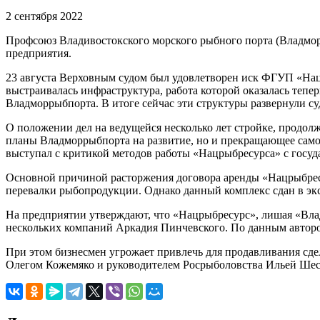
2 сентября 2022
Профсоюз Владивостокского морского рыбного порта (Владм
предприятия.
23 августа Верховным судом был удовлетворен иск ФГУП «На
выстраивалась инфраструктура, работа которой оказалась теп
Владморрыбпорта. В итоге сейчас эти структуры развернули с
О положении дел на ведущейся несколько лет стройке, продол
планы Владморрыбпорта на развитие, но и прекращающее само
выступал с критикой методов работы «Нацрыбресурса» с госуд
Основной причиной расторжения договора аренды «Нацрыбресу
перевалки рыбопродукции. Однако данный комплекс сдан в эк
На предприятии утверждают, что «Нацрыбресурс», лишая «Влад
нескольких компаний Аркадия Пинчевского. По данным авторо
При этом бизнесмен угрожает привлечь для продавливания сде
Олегом Кожемяко и руководителем Росрыболовства Ильей Ше