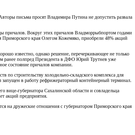
Авторы письма просят Владимира Путина не допустить развала
ды причалов. Вокруг этих причалов Владморрыбпортом годами
ом Приморского края Олегом Кожемяко, приобрели 48% акций
хорошо известно, однако решение, перечеркивающее не только
том ранее полпред Президента в ДФО Юрий Трутнев уже
ное состояние причалов компании.
в по строительству холодильно-складского комплекса для
л запущен в работу рефрижераторный контейнерный терминал.
го вице-губернатора Сахалинской области и совладельца
ет акций предприятия.
тся на дружеские отношения с губернатором Приморского края