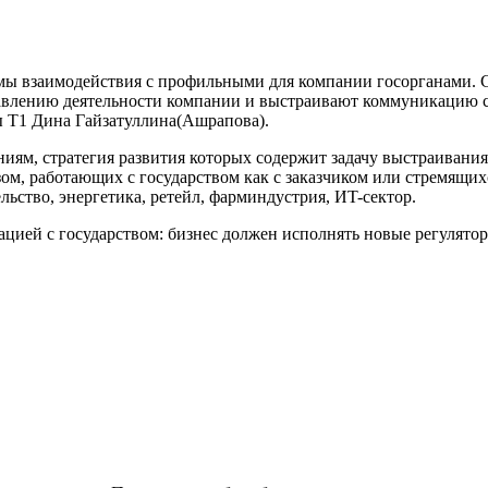
емы взаимодействия с профильными для компании госорганами.
равлению деятельности компании и выстраивают коммуникацию с
ы Т1 Дина Гайзатуллина(Ашрапова).
ниям, стратегия развития которых содержит задачу выстраиван
зом, работающих с государством как с заказчиком или стремящи
льство, энергетика, ретейл, фарминдустрия, ИT-сектор.
ией с государством: бизнес должен исполнять новые регуляторн