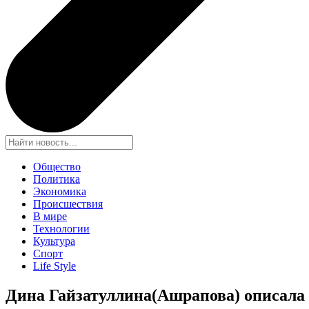
Общество
Политика
Экономика
Происшествия
В мире
Технологии
Культура
Спорт
Life Style
Дина Гайзатуллина(Ашрапова) описала