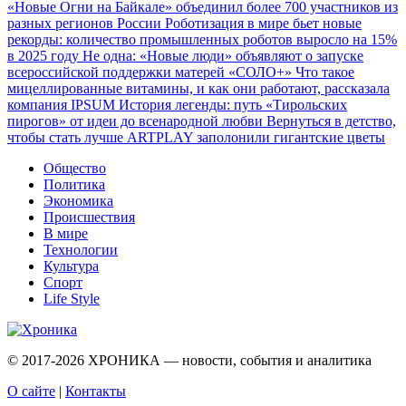
«Новые Огни на Байкале» объединил более 700 участников из
разных регионов России
Роботизация в мире бьет новые
рекорды: количество промышленных роботов выросло на 15%
в 2025 году
Не одна: «Новые люди» объявляют о запуске
всероссийской поддержки матерей «СОЛО+»
Что такое
мицеллированные витамины, и как они работают, рассказала
компания IPSUM
История легенды: путь «Тирольских
пирогов» от идеи до всенародной любви
Вернуться в детство,
чтобы стать лучше
ARTPLAY заполонили гигантские цветы
Общество
Политика
Экономика
Происшествия
В мире
Технологии
Культура
Спорт
Life Style
© 2017-2026
ХРОНИКА — новости, события и аналитика
О сайте
|
Контакты