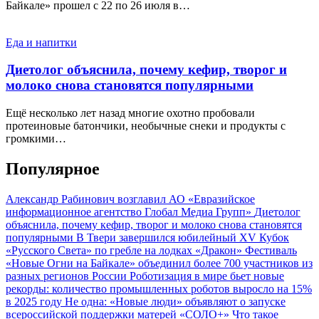
Байкале» прошел с 22 по 26 июля в…
Еда и напитки
Диетолог объяснила, почему кефир, творог и
молоко снова становятся популярными
Ещё несколько лет назад многие охотно пробовали
протеиновые батончики, необычные снеки и продукты с
громкими…
Популярное
Александр Рабинович возглавил АО «Евразийское
информационное агентство Глобал Медиа Групп»
Диетолог
объяснила, почему кефир, творог и молоко снова становятся
популярными
В Твери завершился юбилейный XV Кубок
«Русского Света» по гребле на лодках «Дракон»
Фестиваль
«Новые Огни на Байкале» объединил более 700 участников из
разных регионов России
Роботизация в мире бьет новые
рекорды: количество промышленных роботов выросло на 15%
в 2025 году
Не одна: «Новые люди» объявляют о запуске
всероссийской поддержки матерей «СОЛО+»
Что такое