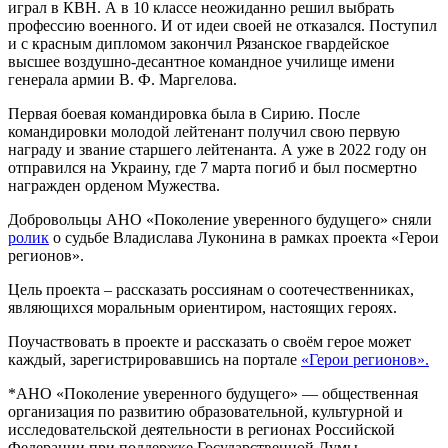
играл в КВН. А в 10 классе неожиданно решил выбрать
профессию военного. И от идеи своей не отказался. Поступил
и с красным дипломом закончил Рязанское гвардейское
высшее воздушно-десантное командное училище имени
генерала армии В. Ф. Маргелова.
Первая боевая командировка была в Сирию. После
командировки молодой лейтенант получил свою первую
награду и звание старшего лейтенанта. А уже в 2022 году он
отправился на Украину, где 7 марта погиб и был посмертно
награжден орденом Мужества.
Добровольцы АНО «Поколение уверенного будущего» сняли
ролик
о судьбе Владислава Луконина в рамках проекта «Герои
регионов».
Цель проекта – рассказать россиянам о соотечественниках,
являющихся моральным ориентиром, настоящих героях.
Поучаствовать в проекте и рассказать о своём герое может
каждый, зарегистрировавшись на портале
«Герои регионов».
*АНО «Поколение уверенного будущего» — общественная
организация по развитию образовательной, культурной и
исследовательской деятельности в регионах Российской
Федерации при поддержке Государственной Думы