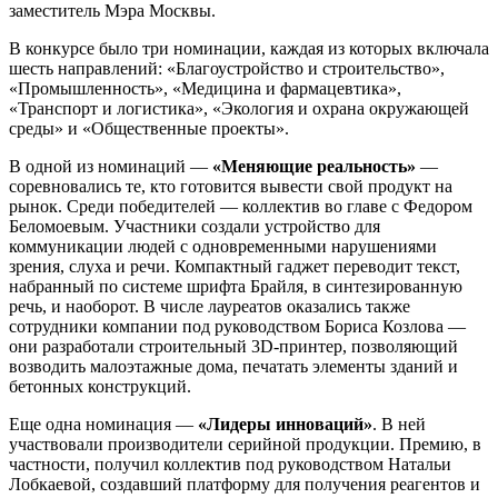
заместитель Мэра Москвы.
В конкурсе было три номинации, каждая из которых включала
шесть направлений: «Благоустройство и строительство»,
«Промышленность», «Медицина и фармацевтика»,
«Транспорт и логистика», «Экология и охрана окружающей
среды» и «Общественные проекты».
В одной из номинаций —
«Меняющие реальность»
—
соревновались те, кто готовится вывести свой продукт на
рынок. Среди победителей — коллектив во главе с Федором
Беломоевым. Участники создали устройство для
коммуникации людей с одновременными нарушениями
зрения, слуха и речи. Компактный гаджет переводит текст,
набранный по системе шрифта Брайля, в синтезированную
речь, и наоборот. В числе лауреатов оказались также
сотрудники компании под руководством Бориса Козлова —
они разработали строительный 3D-принтер, позволяющий
возводить малоэтажные дома, печатать элементы зданий и
бетонных конструкций.
Еще одна номинация —
«Лидеры инноваций»
. В ней
участвовали производители серийной продукции. Премию, в
частности, получил коллектив под руководством Натальи
Лобкаевой, создавший платформу для получения реагентов и