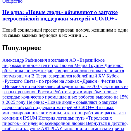
Общество
Не одна: «Новые люди» объявляют о запуске
всероссийской поддержки матерей «СОЛО+»
Новый социальный проект призван помочь женщинам в один
из самых важных периодов в их жизни….
Популярное
Александр Рабинович возглавил АО «Евразийское
информационное агентство Глобал Медиа Групп»
Диетолог
объяснила, почему кефир, творог и молоко снова становятся
популярными
В Твери завершился юбилейный XV Кубок
«Русского Света» по гребле на лодках «Дракон»
Фестиваль
«Новые Огни на Байкале» объединил более 700 участников из
разных регионов России
Роботизация в мире бьет новые
рекорды: количество промышленных роботов выросло на 15%
в 2025 году
Не одна: «Новые люди» объявляют о запуске
всероссийской поддержки матерей «СОЛО+»
Что такое
мицеллированные витамины, и как они работают, рассказала
компания IPSUM
История легенды: путь «Тирольских
пирогов» от идеи до всенародной любви
Вернуться в детство,
чтобы стать лучше
ARTPLAY заполонили гигантские цветы