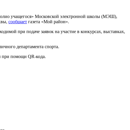
тфолио учащегося» Московской электронной школы (МЭШ),
квы,
сообщает
газета «Мой район».
димой при подаче заявок на участие в конкурсах, выставках,
личного департамента спорта.
м при помощи QR-кода.