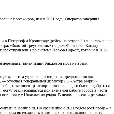
ольше пассажиров, чем в 2021 году. Оператор завершил
ии в Петергоф и Кронштадт (рейсы на остров были включены в
тра, «Золотой треугольник» по реке Фонтанка, Каналу
тыре отправления по системе Hop-on Hop-off, которые в 2022
 переправа, заменившая Биржевой мост на время
о результатом удачного расширения предложения для
в, — отмечает генеральный директор ГК «Астра Марин»
ве общественного транспорта, позволяющего быстро добраться
 могут реализовываться при активной работе города в части
 остановку у Никольских рядов. В целом, высокий результат
агазине Boattrip.ru. По сравнению с 2021 годом рост продаж в
ривлекала возможность различных скидок, включая оплату