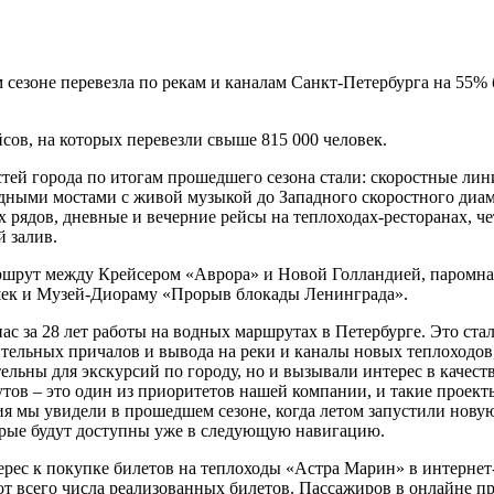
зоне перевезла по рекам и каналам Санкт-Петербурга на 55% б
сов, на которых перевезли свыше 815 000 человек.
ей города по итогам прошедшего сезона стали: скоростные лин
ными мостами с живой музыкой до Западного скоростного диаме
 рядов, дневные и вечерние рейсы на теплоходах-ресторанах, че
й залив.
рут между Крейсером «Аврора» и Новой Голландией, паромная
шек и Музей-Диораму «Прорыв блокады Ленинграда».
 за 28 лет работы на водных маршрутах в Петербурге. Это стал
ительных причалов и вывода на реки и каналы новых теплоходо
льны для экскурсий по городу, но и вызывали интерес в качест
ов – это один из приоритетов нашей компании, и такие проекты
я мы увидели в прошедшем сезоне, когда летом запустили новую
торые будут доступны уже в следующую навигацию.
ес к покупке билетов на теплоходы «Астра Марин» в интернет-м
от всего числа реализованных билетов. Пассажиров в онлайне п