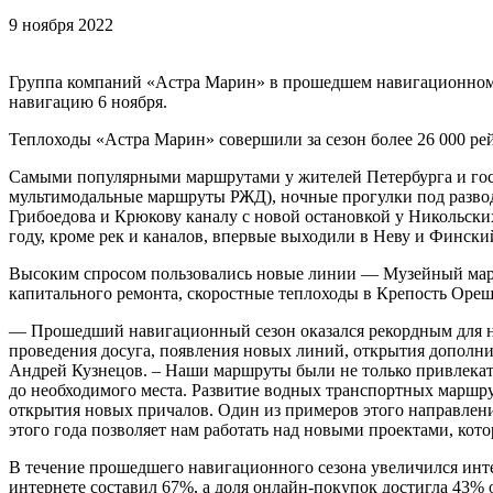
9 ноября 2022
Группа компаний «Астра Марин» в прошедшем навигационном се
навигацию 6 ноября.
Теплоходы «Астра Марин» совершили за сезон более 26 000 рей
Самыми популярными маршрутами у жителей Петербурга и гост
мультимодальные маршруты РЖД), ночные прогулки под развод
Грибоедова и Крюкову каналу с новой остановкой у Никольских
году, кроме рек и каналов, впервые выходили в Неву и Фински
Высоким спросом пользовались новые линии — Музейный марш
капитального ремонта, скоростные теплоходы в Крепость Оре
— Прошедший навигационный сезон оказался рекордным для нас
проведения досуга, появления новых линий, открытия дополн
Андрей Кузнецов. – Наши маршруты были не только привлекате
до необходимого места. Развитие водных транспортных маршрут
открытия новых причалов. Один из примеров этого направлени
этого года позволяет нам работать над новыми проектами, ко
В течение прошедшего навигационного сезона увеличился интер
интернете составил 67%, а доля онлайн-покупок достигла 43% 