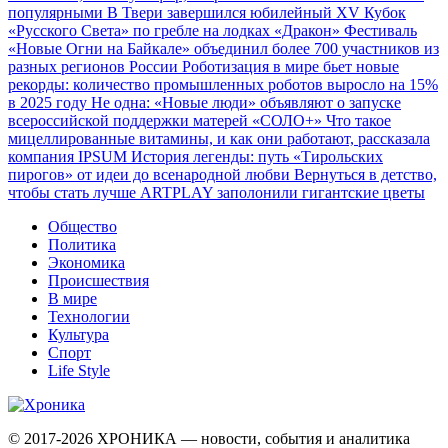
популярными
В Твери завершился юбилейный XV Кубок
«Русского Света» по гребле на лодках «Дракон»
Фестиваль
«Новые Огни на Байкале» объединил более 700 участников из
разных регионов России
Роботизация в мире бьет новые
рекорды: количество промышленных роботов выросло на 15%
в 2025 году
Не одна: «Новые люди» объявляют о запуске
всероссийской поддержки матерей «СОЛО+»
Что такое
мицеллированные витамины, и как они работают, рассказала
компания IPSUM
История легенды: путь «Тирольских
пирогов» от идеи до всенародной любви
Вернуться в детство,
чтобы стать лучше
ARTPLAY заполонили гигантские цветы
Общество
Политика
Экономика
Происшествия
В мире
Технологии
Культура
Спорт
Life Style
© 2017-2026
ХРОНИКА — новости, события и аналитика