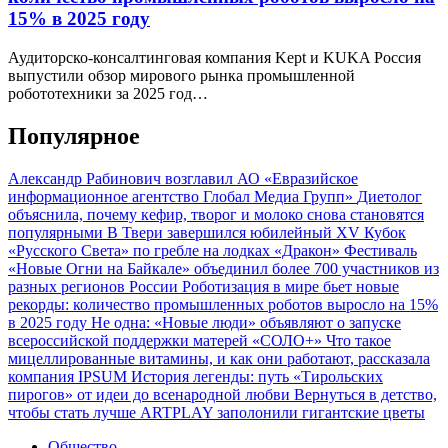
15% в 2025 году
Аудиторско-консалтинговая компания Kept и KUKA Россия
выпустили обзор мирового рынка промышленной
робототехники за 2025 год…
Популярное
Александр Рабинович возглавил АО «Евразийское
информационное агентство Глобал Медиа Групп»
Диетолог
объяснила, почему кефир, творог и молоко снова становятся
популярными
В Твери завершился юбилейный XV Кубок
«Русского Света» по гребле на лодках «Дракон»
Фестиваль
«Новые Огни на Байкале» объединил более 700 участников из
разных регионов России
Роботизация в мире бьет новые
рекорды: количество промышленных роботов выросло на 15%
в 2025 году
Не одна: «Новые люди» объявляют о запуске
всероссийской поддержки матерей «СОЛО+»
Что такое
мицеллированные витамины, и как они работают, рассказала
компания IPSUM
История легенды: путь «Тирольских
пирогов» от идеи до всенародной любви
Вернуться в детство,
чтобы стать лучше
ARTPLAY заполонили гигантские цветы
Общество