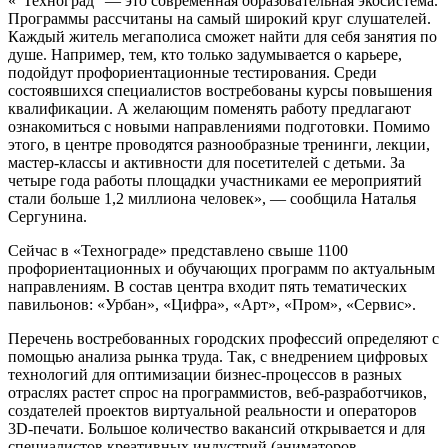
«“Техноград” — это современная образовательная экосистема.
Программы рассчитаны на самый широкий круг слушателей.
Каждый житель мегаполиса сможет найти для себя занятия по
душе. Например, тем, кто только задумывается о карьере,
подойдут профориентационные тестирования. Среди
состоявшихся специалистов востребованы курсы повышения
квалификации. А желающим поменять работу предлагают
ознакомиться с новыми направлениями подготовки. Помимо
этого, в центре проводятся разнообразные тренинги, лекции,
мастер-классы и активности для посетителей с детьми. За
четыре года работы площадки участниками ее мероприятий
стали больше 1,2 миллиона человек», — сообщила Наталья
Сергунина.
Сейчас в «Технограде» представлено свыше 1100
профориентационных и обучающих программ по актуальным
направлениям. В состав центра входит пять тематических
павильонов: «Урбан», «Цифра», «Арт», «Пром», «Сервис».
Перечень востребованных городских профессий определяют с
помощью анализа рынка труда. Так, с внедрением цифровых
технологий для оптимизации бизнес-процессов в разных
отраслях растет спрос на программистов, веб-разработчиков,
создателей проектов виртуальной реальности и операторов
3D-печати. Большое количество вакансий открывается и для
специалистов креативных индустрий (аниматоров,