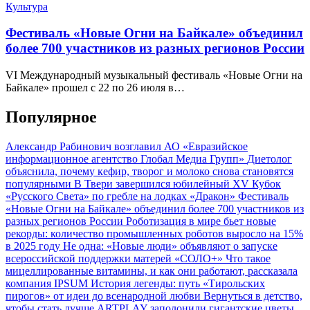
Культура
Фестиваль «Новые Огни на Байкале» объединил
более 700 участников из разных регионов России
VI Международный музыкальный фестиваль «Новые Огни на
Байкале» прошел с 22 по 26 июля в…
Популярное
Александр Рабинович возглавил АО «Евразийское
информационное агентство Глобал Медиа Групп»
Диетолог
объяснила, почему кефир, творог и молоко снова становятся
популярными
В Твери завершился юбилейный XV Кубок
«Русского Света» по гребле на лодках «Дракон»
Фестиваль
«Новые Огни на Байкале» объединил более 700 участников из
разных регионов России
Роботизация в мире бьет новые
рекорды: количество промышленных роботов выросло на 15%
в 2025 году
Не одна: «Новые люди» объявляют о запуске
всероссийской поддержки матерей «СОЛО+»
Что такое
мицеллированные витамины, и как они работают, рассказала
компания IPSUM
История легенды: путь «Тирольских
пирогов» от идеи до всенародной любви
Вернуться в детство,
чтобы стать лучше
ARTPLAY заполонили гигантские цветы