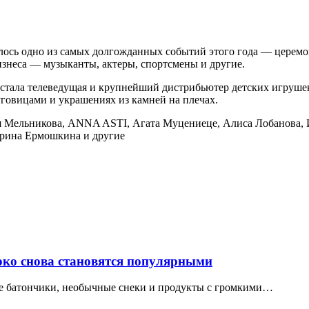
оялось одно из самых долгожданных событий этого года — церем
бизнеса — музыканты, актеры, спортсмены и другие.
 стала телеведущая и крупнейший дистрибьютер детских игруше
говицами и украшениях из камней на плечах.
рия Мельникова, ANNA ASTI, Агата Муцениеце, Алиса Лобанова,
арина Ермошкина и другие
локо снова становятся популярными
ые батончики, необычные снеки и продукты с громкими…