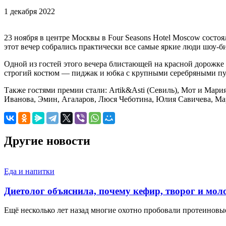
1 декабря 2022
23 ноября в центре Москвы в Four Seasons Hotel Moscow сост
этот вечер собрались практически все самые яркие люди шоу-
Одной из гостей этого вечера блистающей на красной дорожке
строгий костюм — пиджак и юбка с крупными серебряными пу
Также гостями премии стали: Artik&Asti (Севиль), Мот и Ма
Иванова, Эмин, Агаларов, Люся Чеботина, Юлия Савичева, М
Другие новости
Еда и напитки
Диетолог объяснила, почему кефир, творог и мо
Ещё несколько лет назад многие охотно пробовали протеинов