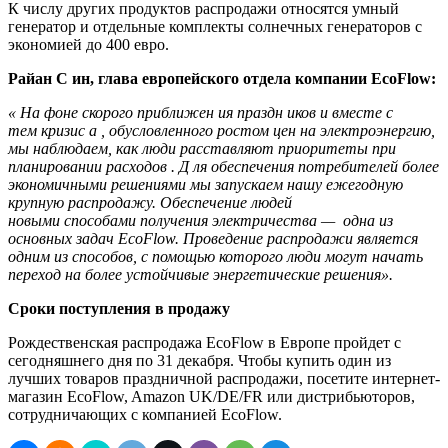
К числу других продуктов распродажи относятся умный
генератор и отдельные комплекты солнечных генераторов с
экономией до 400 евро.
Райан C
ин, глава европейского отдела компании EcoFlow:
«
На фоне скорого приближен
ия
праздн
иков
и вместе с
тем кризис
а
, обусловленного ростом
цен на электроэнергию,
мы наблюдаем, как люди расставляют приоритеты при
планировании расходов
. Д
ля обеспечения потребителей более
экономичными решениями
мы запускаем нашу ежегодную
крупную распродажу. Обеспечение людей
новыми способами
получения электричества — одна из
основных задач EcoFlow. Проведение распродажи является
одним из способов, с помощью которого
люди могут начать
переход на более устойчивые энергетические решения».
Сроки поступления в продажу
Рождественская распродажа EcoFlow в Европе пройдет с
сегодняшнего дня по 31 декабря. Чтобы купить один из
лучших товаров праздничной распродажи, посетите интернет-
магазин EcoFlow, Amazon UK/DE/FR или дистрибьюторов,
сотрудничающих с компанией EcoFlow.