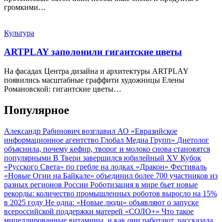
громкими…
Культура
ARTPLAY заполонили гигантские цветы
На фасадах Центра дизайна и архитектуры ARTPLAY
появились масштабные граффити художницы Елены
Романовской: гигантские цветы…
Популярное
Александр Рабинович возглавил АО «Евразийское
информационное агентство Глобал Медиа Групп»
Диетолог
объяснила, почему кефир, творог и молоко снова становятся
популярными
В Твери завершился юбилейный XV Кубок
«Русского Света» по гребле на лодках «Дракон»
Фестиваль
«Новые Огни на Байкале» объединил более 700 участников из
разных регионов России
Роботизация в мире бьет новые
рекорды: количество промышленных роботов выросло на 15%
в 2025 году
Не одна: «Новые люди» объявляют о запуске
всероссийской поддержки матерей «СОЛО+»
Что такое
мицеллированные витамины, и как они работают, рассказала