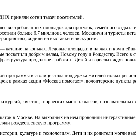
ДНХ приняли сотни тысяч посетителей.
ее востребованных площадок для прогулок, семейного отдыха и
осетили больше 6,7 миллиона человек. Москвичи и туристы катал
ероприятиях, ходили на выставки и экскурсии.
— катание на коньках. Ледовые площадки в парках и крупнейш
ые посвятили добрым делам, Новому году и Рождеству. Всего в 
нфраструктура продолжает работать. Детей и взрослых ждут нов
ой программы в столице стала поддержка жителей новых регион
ок в рамках акции «Москва помогает», волонтерские пункты ра
кскурсий, квестов, творческих мастер-классов, познавательных
каток в Москве. На выходных на нем проводили интерактивные 
вляли рождественскую программу.
стории, культуре и технологиям. Дети и их родители могли выб