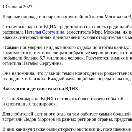
13 января 2023
Ледовые площадки в парках и крупнейший каток Москвы на В
Столичные парки и ВДНХ традиционно оказались среди наибол
рассказала
Наталья Сергунина
, заместитель Мэра Москвы, их п
классах, интерактивных представлениях, благотворительных м
«Самый популярный вид активного отдыха по итогам каникул 
Помимо этого, там провели разнообразные мероприятия, котор
побывали больше 6,7 миллиона человек. Разумеется, зимняя и
отметила Наталья Сергунина.
Она напомнила, что главной темой новогодней и рождественск
их родных и близких. Каждый желающий мог передать им подар
Экскурсии и детские елки на ВДНХ
С 1 по 8 января на ВДНХ состоялось более тысячи событий — э
и спортивных тренировок.
Для любителей активного отдыха там работает самый большой 
встречали Дедов Морозов из разных регионов страны, предста
В дни каникул также были открыты экспозиции, посвященные и