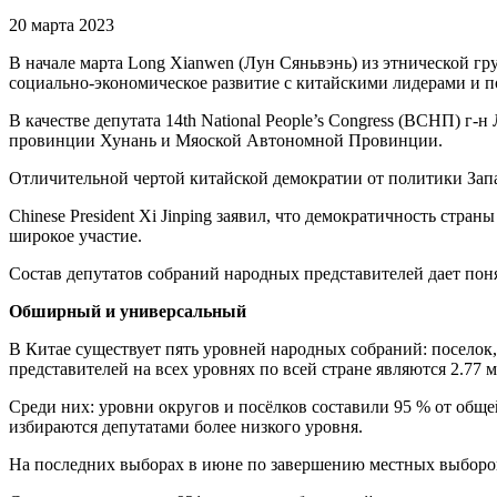
20 марта 2023
В начале марта Long Xianwen (Лун Сяньвэнь) из этнической г
социально-экономическое развитие с китайскими лидерами и п
В качестве депутата 14th National People’s Congress (ВСНП) г
провинции Хунань и Мяоской Автономной Провинции.
Отличительной чертой китайской демократии от политики Запада
Chinese President Xi Jinping заявил, что демократичность стран
широкое участие.
Состав депутатов собраний народных представителей дает поня
Обширный и универсальный
В Китае существует пять уровней народных собраний: поселок
представителей на всех уровнях по всей стране являются 2.77 
Среди них: уровни округов и посёлков составили 95 % от общ
избираются депутатами более низкого уровня.
На последних выборах в июне по завершению местных выборов