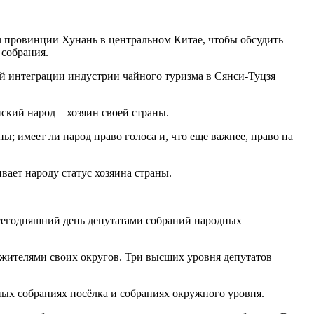
u провинции Хунань в центральном Китае, чтобы обсудить
 собрания.
кой интеграции индустрии чайного туризма в Сянси-Туцзя
йский народ – хозяин своей страны.
аны; имеет ли народ право голоса и, что еще важнее, право на
ает народу статус хозяина страны.
 сегодняшний день депутатами собраний народных
 жителями своих округов. Три высших уровня депутатов
ых собраниях посёлка и собраниях окружного уровня.