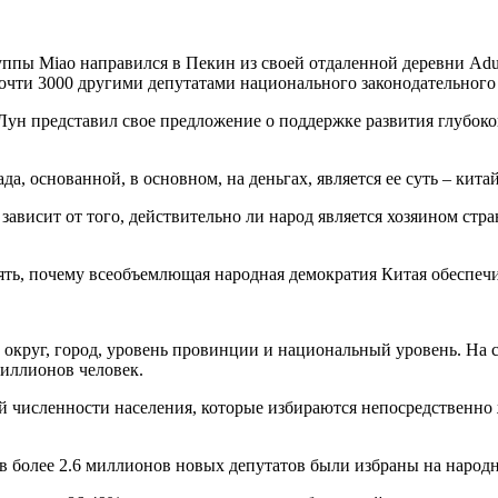
руппы Miao направился в Пекин из своей отдаленной деревни Ad
очти 3000 другими депутатами национального законодательного
-н Лун представил свое предложение о поддержке развития глубо
, основанной, в основном, на деньгах, является ее суть – кита
ы зависит от того, действительно ли народ является хозяином стр
ть, почему всеобъемлющая народная демократия Китая обеспечив
, округ, город, уровень провинции и национальный уровень. На
миллионов человек.
ей численности населения, которые избираются непосредственно
 более 2.6 миллионов новых депутатов были избраны на народн