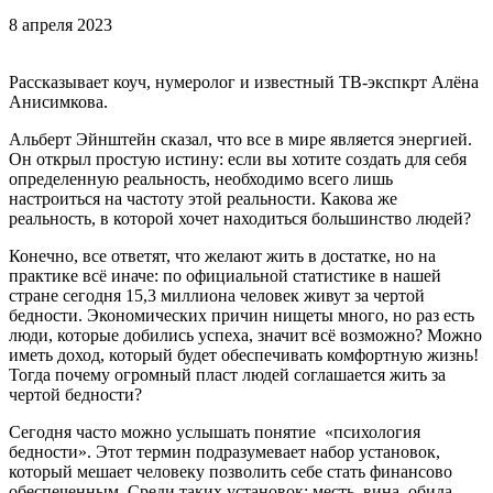
8 апреля 2023
Рассказывает коуч, нумеролог и известный ТВ-экспкрт Алёна
Анисимкова.
Альберт Эйнштейн сказал, что все в мире является энергией.
Он открыл простую истину: если вы хотите создать для себя
определенную реальность, необходимо всего лишь
настроиться на частоту этой реальности. Какова же
реальность, в которой хочет находиться большинство людей?
Конечно, все ответят, что желают жить в достатке, но на
практике всё иначе: по официальной статистике в нашей
стране сегодня 15,3 миллиона человек живут за чертой
бедности. Экономических причин нищеты много, но раз есть
люди, которые добились успеха, значит всё возможно? Можно
иметь доход, который будет обеспечивать комфортную жизнь!
Тогда почему огромный пласт людей соглашается жить за
чертой бедности?
Сегодня часто можно услышать понятие «психология
бедности». Этот термин подразумевает набор установок,
который мешает человеку позволить себе стать финансово
обеспеченным. Среди таких установок: месть, вина, обида,