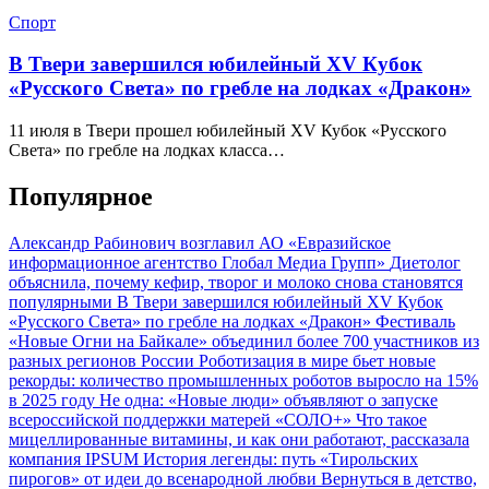
Спорт
В Твери завершился юбилейный XV Кубок
«Русского Света» по гребле на лодках «Дракон»
11 июля в Твери прошел юбилейный XV Кубок «Русского
Света» по гребле на лодках класса…
Популярное
Александр Рабинович возглавил АО «Евразийское
информационное агентство Глобал Медиа Групп»
Диетолог
объяснила, почему кефир, творог и молоко снова становятся
популярными
В Твери завершился юбилейный XV Кубок
«Русского Света» по гребле на лодках «Дракон»
Фестиваль
«Новые Огни на Байкале» объединил более 700 участников из
разных регионов России
Роботизация в мире бьет новые
рекорды: количество промышленных роботов выросло на 15%
в 2025 году
Не одна: «Новые люди» объявляют о запуске
всероссийской поддержки матерей «СОЛО+»
Что такое
мицеллированные витамины, и как они работают, рассказала
компания IPSUM
История легенды: путь «Тирольских
пирогов» от идеи до всенародной любви
Вернуться в детство,