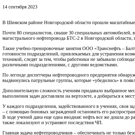
14 сентября 2023
В Шимском районе Новгородской области прошли масштабные 
Почти 80 специалистов, свыше 30 специальных автомобилей, в
магистрального нефтепровода БТС-2 в Новгородской области, 
Такие учебно-тренировочные занятия ООО «Транснефть – Балти
готовности подразделений, привлекаемых для устранения во
техникой, следят за тем, чтобы работники не забывали соблю
различными подразделениями, с другими ведомствами.
По легенде диспетчеры нефтепроводного предприятия обнаружи
выдвинулись патрульные группы, которые «убедились» в появл
Дополнительную сложность учениям придавало выбранное место
выполнения задач доставляли на вертолете, а добираться к м
У каждого подразделения, задействованного в учениях, своя з
– с помощью боновых заграждений остановить его распростран
В ходе учений дана еще одна вводная: нефть все же дошла до 
также локализуют и устраняют последствия ЧП.
Главная задача нефтепроводчиков – обеспечивать не только бе