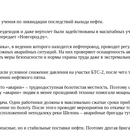
учения по ликвидации последствий выхода нефти.
ездеходов и даже вертолет были задействованы в масштабных у
передает «Новгород.ру».
ка», в ведении которого находится нефтепровод, проводит рег
зможных аварийных ситуаций. На них проверяют оснащенность 
дать меры безопасности и нормы охраны труда даже в экстремал
ли условное снижение давления на участке БТС-2, после чего т
ении нефтяного пятна.
 «аварии» – труднодоступная болотистая местность. Поэтому с
есту «аварии» людям и менее проходимой технике помогали мощн
адача. Одни работники должны в максимально сжатые сроки приб
ение по болоту. После этого проводят мероприятия по откачке 
расположенной неподалеку реки Шелонь – аварийные бригады тут
зопасные, но и стабильные поставки нефти. Поэтому другая бриг