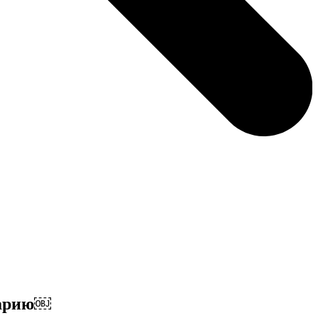
варию￼