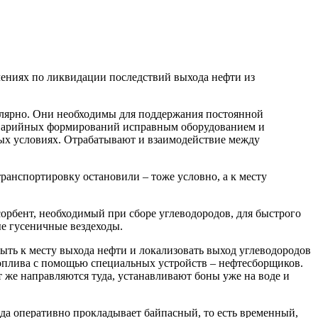
чениях по ликвидации последствий выхода нефти из
улярно. Они необходимы для поддержания постоянной
аварийных формирований исправным оборудованием и
ьных условиях. Отрабатывают и взаимодействие между
ранспортировку остановили – тоже условно, а к месту
орбент, необходимый при сборе углеводородов, для быстрого
ые гусеничные вездеходы.
ыть к месту выхода нефти и локализовать выход углеводородов
топлива с помощью специальных устройств – нефтесборщиков.
 же направляются туда, устанавливают боны уже на воде и
ада оперативно прокладывает байпасный, то есть временный,