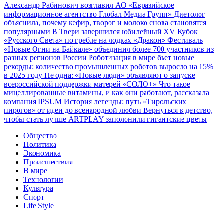
Александр Рабинович возглавил АО «Евразийское
информационное агентство Глобал Медиа Групп»
Диетолог
объяснила, почему кефир, творог и молоко снова становятся
популярными
В Твери завершился юбилейный XV Кубок
«Русского Света» по гребле на лодках «Дракон»
Фестиваль
«Новые Огни на Байкале» объединил более 700 участников из
разных регионов России
Роботизация в мире бьет новые
рекорды: количество промышленных роботов выросло на 15%
в 2025 году
Не одна: «Новые люди» объявляют о запуске
всероссийской поддержки матерей «СОЛО+»
Что такое
мицеллированные витамины, и как они работают, рассказала
компания IPSUM
История легенды: путь «Тирольских
пирогов» от идеи до всенародной любви
Вернуться в детство,
чтобы стать лучше
ARTPLAY заполонили гигантские цветы
Общество
Политика
Экономика
Происшествия
В мире
Технологии
Культура
Спорт
Life Style