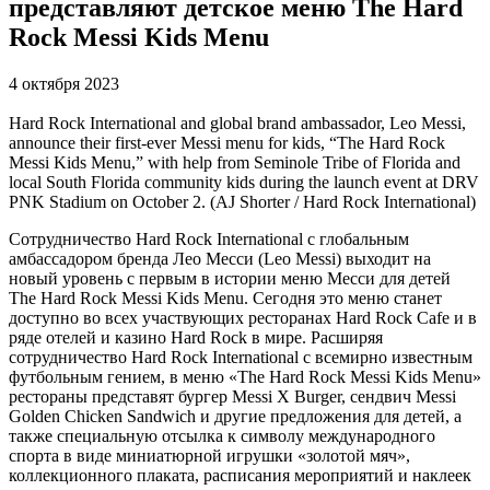
представляют детское меню The Hard
Rock Messi Kids Menu
4 октября 2023
Hard Rock International and global brand ambassador, Leo Messi,
announce their first-ever Messi menu for kids, “The Hard Rock
Messi Kids Menu,” with help from Seminole Tribe of Florida and
local South Florida community kids during the launch event at DRV
PNK Stadium on October 2. (AJ Shorter / Hard Rock International)
Сотрудничество Hard Rock International с глобальным
амбассадором бренда Лео Месси (Leo Messi) выходит на
новый уровень с первым в истории меню Месси для детей
The Hard Rock Messi Kids Menu. Сегодня это меню станет
доступно во всех участвующих ресторанах Hard Rock Cafe и в
ряде отелей и казино Hard Rock в мире. Расширяя
сотрудничество Hard Rock International с всемирно известным
футбольным гением, в меню «The Hard Rock Messi Kids Menu»
рестораны представят бургер Messi X Burger, сендвич Messi
Golden Chicken Sandwich и другие предложения для детей, а
также специальную отсылка к символу международного
спорта в виде миниатюрной игрушки «золотой мяч»,
коллекционного плаката, расписания мероприятий и наклеек