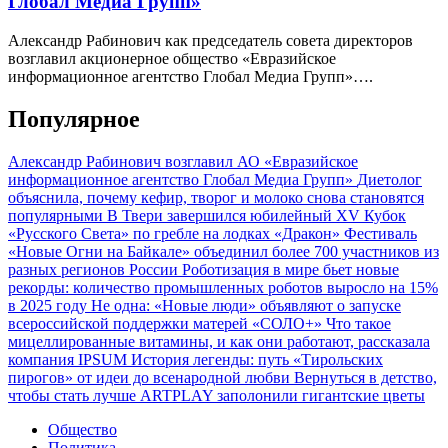
Глобал Медиа Групп»
Александр Рабинович как председатель совета директоров
возглавил акционерное общество «Евразийское
информационное агентство Глобал Медиа Групп»….
Популярное
Александр Рабинович возглавил АО «Евразийское
информационное агентство Глобал Медиа Групп»
Диетолог
объяснила, почему кефир, творог и молоко снова становятся
популярными
В Твери завершился юбилейный XV Кубок
«Русского Света» по гребле на лодках «Дракон»
Фестиваль
«Новые Огни на Байкале» объединил более 700 участников из
разных регионов России
Роботизация в мире бьет новые
рекорды: количество промышленных роботов выросло на 15%
в 2025 году
Не одна: «Новые люди» объявляют о запуске
всероссийской поддержки матерей «СОЛО+»
Что такое
мицеллированные витамины, и как они работают, рассказала
компания IPSUM
История легенды: путь «Тирольских
пирогов» от идеи до всенародной любви
Вернуться в детство,
чтобы стать лучше
ARTPLAY заполонили гигантские цветы
Общество
Политика