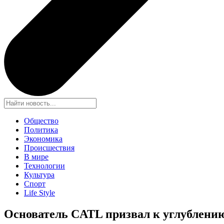
Общество
Политика
Экономика
Происшествия
В мире
Технологии
Культура
Спорт
Life Style
Основатель CATL призва
л к углублени