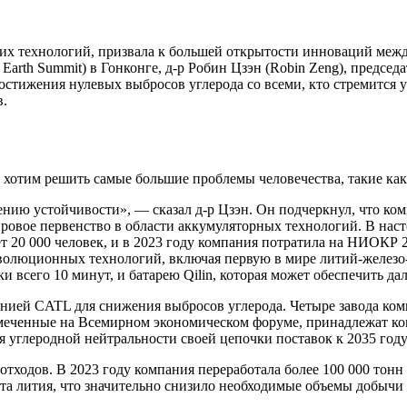
их технологий, призвала к большей открытости инноваций меж
Earth Summit) в Гонконге, д-р Робин Цзэн (Robin Zeng), предсе
стижения нулевых выбросов углерода со всеми, кто стремится 
в.
и хотим решить самые большие проблемы человечества, такие как
нию устойчивости», — сказал д-р Цзэн. Он подчеркнул, что ко
овое первенство в области аккумуляторных технологий. В наст
20 000 человек, и в 2023 году компания потратила на НИОКР 
волюционных технологий, включая первую в мире литий-железо-
и всего 10 минут, и батарею Qilin, которая может обеспечить дал
анией CATL для снижения выбросов углерода. Четыре завода ком
тмеченные на Всемирном экономическом форуме, принадлежат ко
 углеродной нейтральности своей цепочки поставок к 2035 году
отходов. В 2023 году компания переработала более 100 000 тон
та лития, что значительно снизило необходимые объемы добычи 