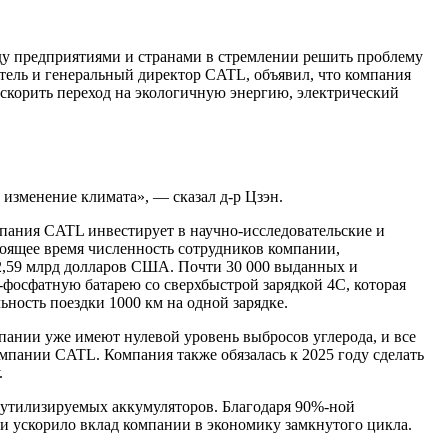
ду предприятиями и странами в стремлении решить проблему
датель и генеральный директор CATL, объявил, что компания
ускорить переход на экологичную энергию, электрический
 изменение климата», — сказал д-р Цзэн.
мпания CATL инвестирует в научно-исследовательские и
оящее время численность сотрудников компании,
2,59 млрд долларов США. Почти 30 000 выданных и
фосфатную батарею со сверхбыстрой зарядкой 4C, которая
ьность поездки 1000 км на одной зарядке.
пании уже имеют нулевой уровень выбросов углерода, и все
мпании CATL. Компания также обязалась к 2025 году сделать
.
н утилизируемых аккумуляторов. Благодаря 90%-ной
и ускорило вклад компании в экономику замкнутого цикла.